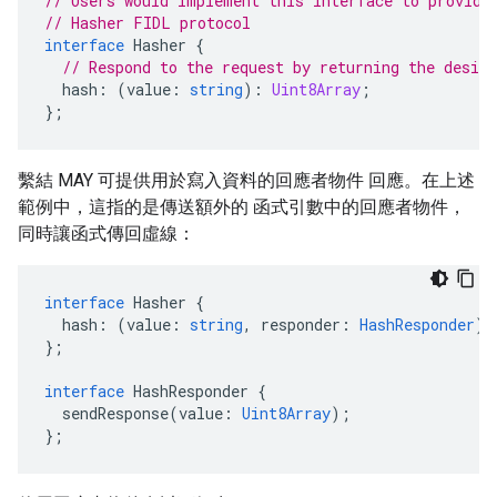
// Users would implement this interface to provide
// Hasher FIDL protocol
interface
Hasher
{
// Respond to the request by returning the desire
hash
:
(
value
:
string
)
:
Uint8Array
;
};
繫結 MAY 可提供用於寫入資料的回應者物件 回應。在上述
範例中，這指的是傳送額外的 函式引數中的回應者物件，
同時讓函式傳回虛線：
interface
Hasher
{
hash
:
(
value
:
string
,
responder
:
HashResponder
)
:
};
interface
HashResponder
{
sendResponse
(
value
:
Uint8Array
);
};