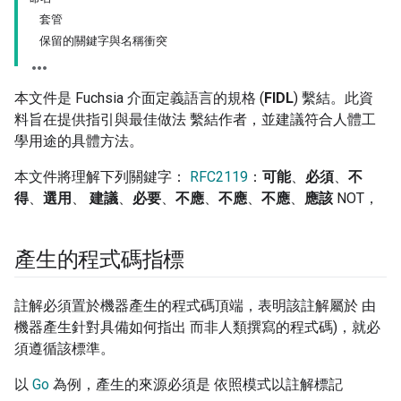
套管
保留的關鍵字與名稱衝突
本文件是 Fuchsia 介面定義語言的規格 (
FIDL
) 繫結。此資
料旨在提供指引與最佳做法 繫結作者，並建議符合人體工
學用途的具體方法。
本文件將理解下列關鍵字：
RFC2119
：
可能
、
必須
、
不
得
、
選用
、
建議
、
必要
、
不應
、
不應
、
不應
、
應該
NOT，
產生的程式碼指標
註解必須置於機器產生的程式碼頂端，表明該註解屬於 由
機器產生針對具備如何指出 而非人類撰寫的程式碼)，就必
須遵循該標準。
以
Go
為例，產生的來源必須是 依照模式以註解標記