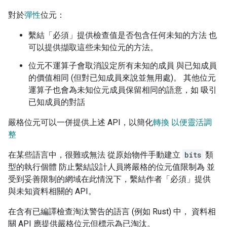
對於
彈性
位元：
繫結「必須」提供檢查值是否包含任何未知的方法 也
可以提供擷取這些未知位元的方法。
位元不運算子會取消設定所有未知的成員 與已知成員
的價值相同 (但對已知成員來說並無用處)。 其他位元
運算子也會為未知位元成員保留相同的語意，如 吸引
已知成員的對話
嚴格位元可以一併提供上述 API，以簡化
轉換 以便靈活調
整
在某些語言中，很難或無法 從原始物件手動建立
bits
類
型的執行個體 防止繫結設計人員將嚴格的位元值限制為 並
受到妥善限制的網域在此情況下，繫結作者「必須」提供
與未知資料相關的 API。
在含有已編譯檢查淘汰警告的語言 (例如 Rust) 中， 資料相
關 API 應提供嚴格位元但標示為已淘汰。