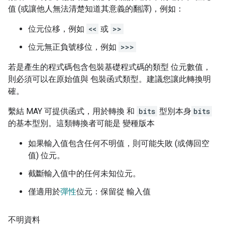
值 (或讓他人無法清楚知道其意義的翻譯)，例如：
位元位移，例如
<<
或
>>
位元無正負號移位，例如
>>>
若是產生的程式碼包含包裝基礎程式碼的類型 位元數值，
則必須可以在原始值與 包裝函式類型。建議您讓此轉換明
確。
繫結 MAY 可提供函式，用於轉換 和
bits
型別本身
bits
的基本型別。這類轉換者可能是 變種版本
如果輸入值包含任何不明值，則可能失敗 (或傳回空
值) 位元。
截斷輸入值中的任何未知位元。
僅適用於
彈性
位元：保留從 輸入值
不明資料