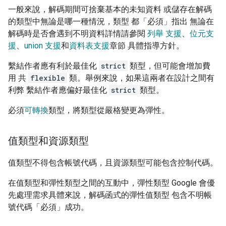
一般來說，解碼期間可捨棄基本的未知資料 或儲存在解碼
的類型中無論是哪一種情況，類型 都「必須」指出 無論在
解碼時是否會遇到不明資料詳情請參閱
列舉 支援
、
位元支
援
、
union 支援
和
資料表支援
章節 具體指導方針。
繫結作者應有利於最佳化
strict
類型，但可能會增加費
用 共
flexible
類。舉例來說，如果這兩者在設計之間有
利弊 繫結作者應偏好最佳化
strict
類型。
必須
可轉換
類型，將類型從嚴格變更為彈性。
值類型和資源類型
值類型不得包含帳號代碼，且資源類型可能包含控制代碼。
在值類型和彈性類型之間的互動中，彈性類型 Google 會優
先處理需求具體來說，解碼函式的彈性值類型 包含不明帳
號代碼「必須」成功。