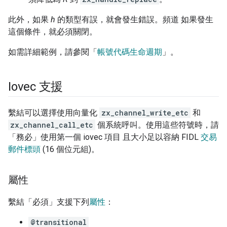
此外，如果
h
的類型有誤，就會發生錯誤。頻道 如果發生
這個條件，就必須關閉。
如需詳細範例，請參閱「
帳號代碼生命週期
」。
Iovec 支援
繫結可以選擇使用向量化
zx_channel_write_etc
和
zx_channel_call_etc
個系統呼叫。使用這些符號時，請
「務必」使用第一個 iovec 項目 且大小足以容納 FIDL
交易
郵件標頭
(16 個位元組)。
屬性
繫結「必須」支援下列
屬性
：
@transitional