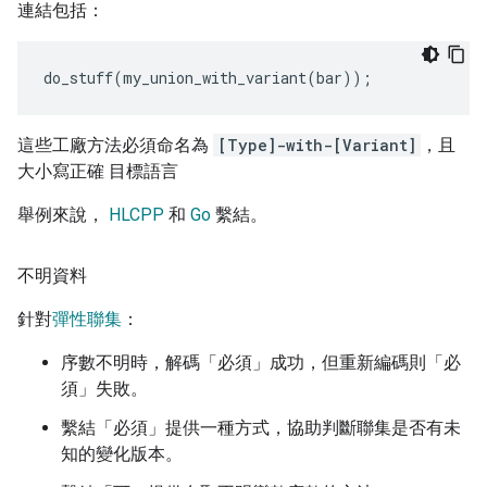
連結包括：
do_stuff
(
my_union_with_variant
(
bar
));
這些工廠方法必須命名為
[Type]-with-[Variant]
，且
大小寫正確 目標語言
舉例來說，
HLCPP
和
Go
繫結。
不明資料
針對
彈性聯集
：
序數不明時，解碼「必須」成功，但重新編碼則「必
須」失敗。
繫結「必須」提供一種方式，協助判斷聯集是否有未
知的變化版本。