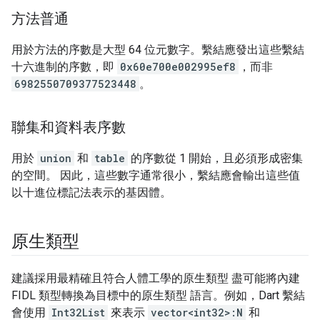
方法普通
用於方法的序數是大型 64 位元數字。繫結應發出這些繫結
十六進制的序數，即
0x60e700e002995ef8
，而非
6982550709377523448
。
聯集和資料表序數
用於
union
和
table
的序數從 1 開始，且必須形成密集
的空間。 因此，這些數字通常很小，繫結應會輸出這些值
以十進位標記法表示的基因體。
原生類型
建議採用最精確且符合人體工學的原生類型 盡可能將內建
FIDL 類型轉換為目標中的原生類型 語言。例如，Dart 繫結
會使用
Int32List
來表示
vector<int32>:N
和