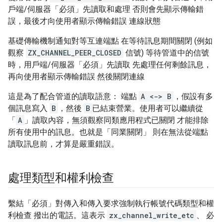
戶端/伺服器「必須」先讀取和處理 否則會先顯示傳輸錯
誤，最後才向使用者顯示傳輸錯誤 連線狀態
基礎傳輸機制通知對等互連端點 在等待訊息期間關閉 (例如
觀察
ZX_CHANNEL_PEER_CLOSED
信號) 等待管道中的信號
時，用戶端/伺服器「必須」先讀取 先處理任何剩餘訊息，
再向使用者顯示傳輸錯誤 然後關閉連線
這是為了配合管道的讀取語意： 端點
A <-> B
，假設有多
個訊息寫入
B
，然後
B
已結束營業。使用者可以繼續從
「
A
」讀取內容，無須觀察同類應用程式已關閉 才能排除
所有使用中的訊息。也就是「同業關閉」 則在無法從端點
讀取訊息前，才算是嚴重錯誤。
處理類型和權利檢查
繫結「必須」對傳入和傳入要求強制執行帳號代碼類型和權
利檢查 撥出的電話。這表示
zx_channel_write_etc
、 必