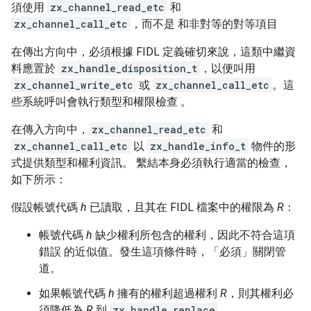
須使用
zx_channel_read_etc
和
zx_channel_call_etc
，而不是 和非對等的對等項目
在傳出方向中，必須根據 FIDL 定義確切來說，這類中繼資
料應置於
zx_handle_disposition_t
，以便叫用
zx_channel_write_etc
或
zx_channel_call_etc
。這
些系統呼叫會執行類型和權限檢查 。
在傳入方向中，
zx_channel_read_etc
和
zx_channel_call_etc
以
zx_handle_info_t
物件的形
式提供類型和權利資訊。 繫結本身必須執行適當的檢查，
如下所示：
假設帳號代碼
h
已讀取，且其在 FIDL 檔案中的權限為
R
：
帳號代碼
h
缺少權利所包含的權利，因此不符合這項
錯誤
的近似值。發生這項條件時，「必須」關閉管
道。
如果帳號代碼
h
擁有的權利超過權利
R
，則其權利必
須降低為
R
到
zx_handle_replace
。