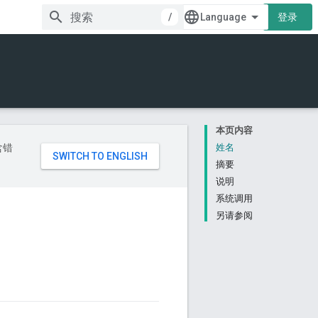
/
登录
本页内容
含错
姓名
摘要
说明
系统调用
另请参阅