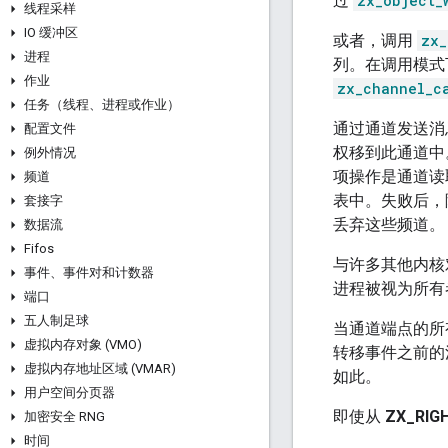
过
zx_object_
线程采样
IO 缓冲区
或者，调用
zx_
进程
列。在调用模式
作业
zx_channel_c
任务（线程、进程或作业）
通过通道发送消
配置文件
权移到此通道中
例外情况
项操作是通道读
频道
表中。失败后，
套接字
丢弃这些频道。
数据流
Fifos
与许多其他内核
事件、事件对和计数器
进程被视为所有
端口
五人制足球
当通道端点的所
虚拟内存对象 (VMO)
转移事件之前的
虚拟内存地址区域 (VMAR)
如此。
用户空间分页器
即使从
ZX_RIG
加密安全 RNG
时间