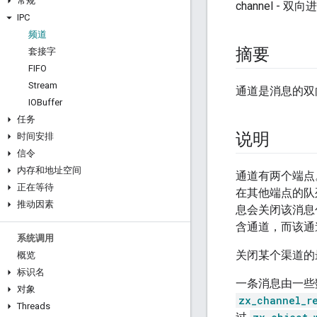
常规
channel - 
IPC
频道
摘要
套接字
FIFO
Stream
通道是消息的双
IOBuffer
任务
说明
时间安排
信令
内存和地址空间
通道有两个端点
正在等待
在其他端点的队
推动因素
息会关闭该消息
含通道，而该通
系统调用
关闭某个渠道的
概览
标识名
一条消息由一些
对象
zx_channel_r
Threads