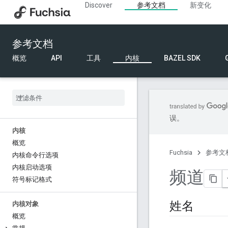
Discover
参考文档
新变化
参考文档
概览
API
工具
内核
BAZEL SDK
误。
内核
概览
Fuchsia
参考文
内核命令行选项
内核启动选项
频道
符号标记格式
姓名
内核对象
概览