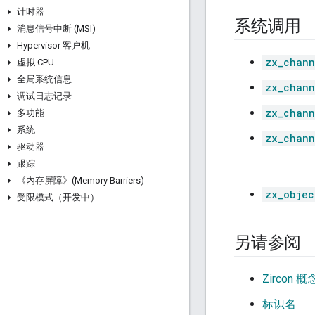
计时器
系统调用
消息信号中断 (MSI)
Hypervisor 客户机
zx_chann
虚拟 CPU
全局系统信息
zx_chann
调试日志记录
zx_chann
多功能
系统
zx_chann
驱动器
跟踪
《内存屏障》(Memory Barriers)
zx_objec
受限模式（开发中）
另请参阅
Zircon 概
标识名