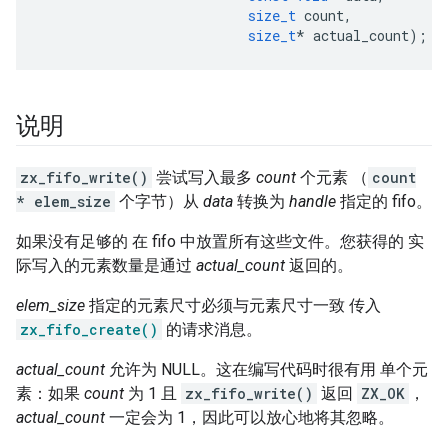
size_t
count
,
size_t
*
actual_count
);
说明
zx_fifo_write()
尝试写入最多
count
个元素 （
count
* elem_size
个字节）从
data
转换为
handle
指定的 fifo。
如果没有足够的 在 fifo 中放置所有这些文件。您获得的 实
际写入的元素数量是通过
actual_count
返回的。
elem_size
指定的元素尺寸必须与元素尺寸一致 传入
zx_fifo_create()
的请求消息。
actual_count
允许为 NULL。这在编写代码时很有用 单个元
素：如果
count
为 1 且
zx_fifo_write()
返回
ZX_OK
，
actual_count
一定会为 1，因此可以放心地将其忽略。