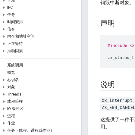
常规
销毁中断对象。
IPC
任务
声明
时间安排
信令
内存和地址空间
正在等待
#include <z
推动因素
zx_status_t
系统调用
概览
标识名
说明
对象
Threads
zx_interrupt_
线程采样
ZX_ERR_CANCE
IO 缓冲区
进程
这提供了一种干
作业
用。
任务（线程、进程或作业）