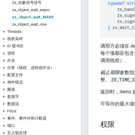
Zx
_
对象信号信号
typedef
str
zx_hand
zx
_
object
_
wait
_
async
zx_sign
zx
_
object
_
wait
_
MANY
zx_sign
zx
_
object
_
wait
_
one
}
zx_wait_i
Threads
线程采样
调用方必须在
i
IO 缓冲区
每个项都应包含
进程
调用线程）。
作业
任务（线程、进程或作业）
截止期限
参数指
配置文件
整。
ZX_TIME_I
例外情况
频道
返回时，
items
套接字
可等待的最大
数据流
Fifos
事件、事件对和计数器
权限
端口
五人制足球