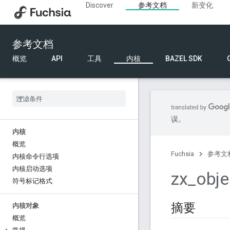
Discover
参考文档
新变化
参考文档
概览
API
工具
内核
BAZEL SDK
误。
内核
概览
Fuchsia
参考文
内核命令行选项
内核启动选项
zx
_
obje
符号标记格式
摘要
内核对象
概览