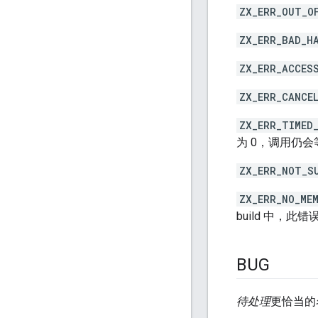
ZX_ERR_OUT_O
ZX_ERR_BAD_H
ZX_ERR_ACCES
ZX_ERR_CANCE
ZX_ERR_TIMED
为 0，调用仍
ZX_ERR_NOT_S
ZX_ERR_NO_ME
build 中，此
BUG
待处理
更恰当的