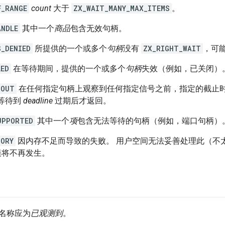
F_RANGE
count
大于
ZX_WAIT_MANY_MAX_ITEMS
。
ANDLE
其中一个
商品
包含无效句柄。
S_DENIED
所提供的一个或多个
句柄
没有
ZX_RIGHT_WAIT
，可
LED
在等待期间，提供的一个或多个
句柄
失效（例如，已关闭）
_OUT
在任何指定句柄上观察到任何指定信号之前，指定的截止
会等待到
deadline
过期后才返回。
UPPORTED
其中一个
项
包含无法等待的句柄（例如，端口句柄）
MORY
因内存不足而导致的失败。 用户空间无法妥善处理此（不
错误将不再发生。
名称应为
已观测到
。