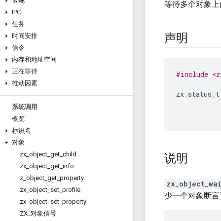
常规
等待多个对象上
IPC
任务
声明
时间安排
信令
内存和地址空间
正在等待
#include <z
推动因素
zx_status_t
系统调用
概览
标识名
对象
zx
_
object
_
get
_
child
说明
zx
_
object
_
get
_
info
z
_
object
_
get
_
property
zx_object_wa
zx
_
object
_
set
_
profile
少一个对象断言
zx
_
object
_
set
_
property
ZX
_
对象信号