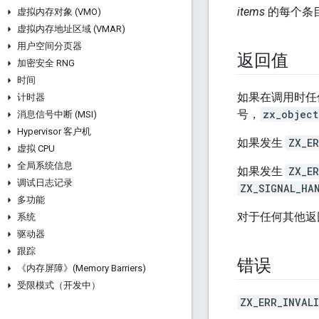
items
的每个条
虚拟内存对象 (VMO)
虚拟内存地址区域 (VMAR)
用户空间分页器
返回值
加密安全 RNG
时间
如果在调用时
计时器
号，
zx_object
消息信号中断 (MSI)
Hypervisor 客户机
如果发生
ZX_E
虚拟 CPU
全局系统信息
如果发生
ZX_ER
调试日志记录
ZX_SIGNAL_HA
多功能
对于任何其他返
系统
驱动器
跟踪
错误
《内存屏障》(Memory Barriers)
受限模式（开发中）
ZX_ERR_INVAL