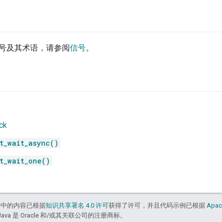
号及其术语，请参阅
信号
。
ck
t_wait_async()
t_wait_one()
面中的内容已根据
知识共享署名 4.0 许可
获得了许可，并且代码示例已根据
Apac
Java 是 Oracle 和/或其关联公司的注册商标。