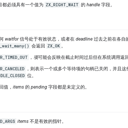
目都必须具有一个值为
ZX_RIGHT_WAIT
的
handle
字段。
任何
waitfor
信号处于有效状态，或者在
deadline
过去之前在各自
_wait_many()
会返回
ZX_OK
。
RR_TIMED_OUT
，
项
可能会反映在截止时间过后但在系统调用返
R_CANCELED
，则表示一个或多个等待项的句柄已关闭，并且这
NDLE_CLOSED
位。
回值，
items
的
pending
字段都是未定义的。
ID_ARGS
items
不是有效的指针。