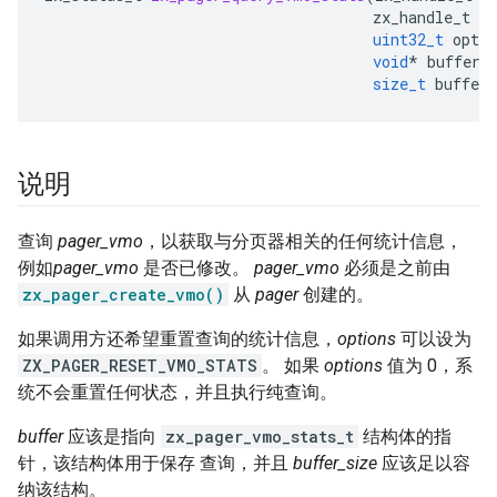
zx_handle_t
p
uint32_t
optio
void
*
buffer
,
size_t
buffer_
说明
查询
pager_vmo
，以获取与分页器相关的任何统计信息，
例如
pager_vmo
是否已修改。
pager_vmo
必须是之前由
zx_pager_create_vmo()
从
pager
创建的。
如果调用方还希望重置查询的统计信息，
options
可以设为
ZX_PAGER_RESET_VMO_STATS
。 如果
options
值为 0，系
统不会重置任何状态，并且执行纯查询。
buffer
应该是指向
zx_pager_vmo_stats_t
结构体的指
针，该结构体用于保存 查询，并且
buffer_size
应该足以容
纳该结构。