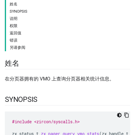
姓名
SYNOPSIS
说明
权限
返回值
错误
另请参阅
姓名
在分页器拥有的 VMO 上查询分页器相关统计信息。
SYNOPSIS
#include <zircon/syscalls.h>
zx_status_t
zx_pager_query_vmo_stats
(
zx_handle_t
p