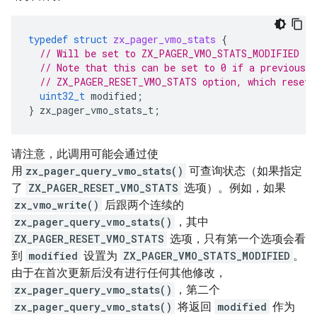
typedef
struct
zx_pager_vmo_stats
{
// Will be set to ZX_PAGER_VMO_STATS_MODIFIED if
// Note that this can be set to 0 if a previous 
// ZX_PAGER_RESET_VMO_STATS option, which resets
uint32_t
modified
;
}
zx_pager_vmo_stats_t
;
请注意，此调用可能会通过使
用
zx_pager_query_vmo_stats()
可查询状态（如果指定
了
ZX_PAGER_RESET_VMO_STATS
选项）。例如，如果
zx_vmo_write()
后跟两个连续的
zx_pager_query_vmo_stats()
，其中
ZX_PAGER_RESET_VMO_STATS
选项，只有第一个选项会看
到
modified
设置为
ZX_PAGER_VMO_STATS_MODIFIED
。
由于在首次更新后没有进行任何其他修改，
zx_pager_query_vmo_stats()
，第二个
zx_pager_query_vmo_stats()
将返回
modified
作为