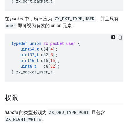
}
zx_port_packet_t
;
在
packet
中，
type
应为
ZX_PKT_TYPE_USER
，并且只有
user
即可视为有效的 union 元素：
typedef
union
zx_packet_user
{
uint64_t
u64
[
4
];
uint32_t
u32
[
8
];
uint16_t
u16
[
16
];
uint8_t
c8
[
32
];
}
zx_packet_user_t
;
权限
handle
的类型必须为
ZX_OBJ_TYPE_PORT
且包含
ZX_RIGHT_WRITE
。