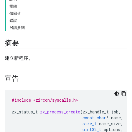
權限
傳回值
錯誤
另請參閱
摘要
建立新程序。
宣告
#include <zircon/syscalls.h>
zx_status_t
zx_process_create
(
zx_handle_t
job
,
const
char
*
name
,
size_t
name_size
,
uint32_t
options
,