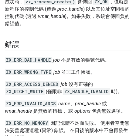
成功時，
zx_process_create()
會傳回
ZX_OK
，也就是
新程序的控制代碼 (透過
proc_handle
) 以及其位址空間根的
控制代碼 (透過
vmar_handle
)。如果失敗，系統會傳回負的
錯誤值。
錯誤
ZX_ERR_BAD_HANDLE
job
不是有效的帳號代碼。
ZX_ERR_WRONG_TYPE
job
並非工作帳號。
ZX_ERR_ACCESS_DENIED
job
沒有正確的
ZX_RIGHT_WRITE
(僅限非
ZX_HANDLE_INVALID
時)。
ZX_ERR_INVALID_ARGS
name
、
proc_handle
或
vmar_handle
是無效的指標， 或
options
包含無效選項。
ZX_ERR_NO_MEMORY
因記憶體不足而失敗。 使用者空間無
法妥善處理這種 (異常) 錯誤。 在日後的版本中不會再發生