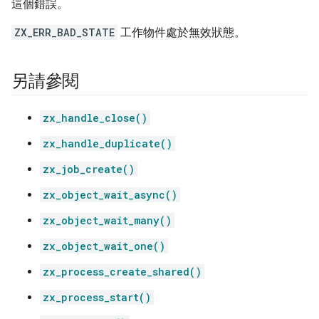
這個錯誤。
ZX_ERR_BAD_STATE
工作物件處於無效狀態。
另請參閱
zx_handle_close()
zx_handle_duplicate()
zx_job_create()
zx_object_wait_async()
zx_object_wait_many()
zx_object_wait_one()
zx_process_create_shared()
zx_process_start()