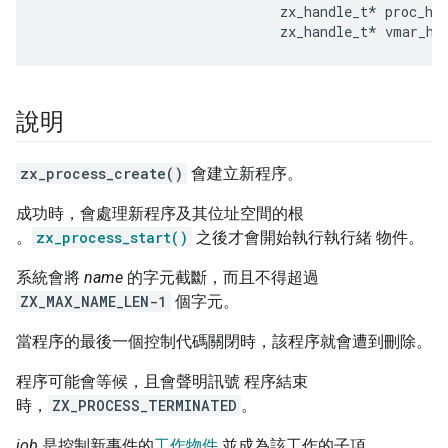
zx_handle_t
*
proc_ha
zx_handle_t
*
vmar_ha
說明
zx_process_create()
會建立新程序。
成功時，會處理新程序及其位址空間的根
。
zx_process_start()
之後才會開始執行執行緒 物件。
系統會將
name
的字元截斷，而且不得超過
ZX_MAX_NAME_LEN-1
個字元。
當程序的最後一個控制代碼關閉時，該程序就會遭到刪除。
程序可能會等候，且會聲明訊號 程序結束
時，
ZX_PROCESS_TERMINATED
。
job
是控制新事件的
工作物件
並成為該工作的子項。