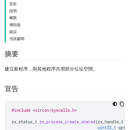
宣告
說明
權限
傳回值
錯誤
另請參閱
摘要
建立新程序，與其他程序共用部分位址空間。
宣告
#include <zircon/syscalls.h>
zx_status_t
zx_process_create_shared
(
zx_handle_t
s
uint32_t
optio