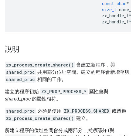
const
char
*
n
size_t
name_s
zx_handle_t
*
zx_handle_t
*
說明
zx_process_create_shared()
會建立新程序，與
shared_proc
共用部分位址空間。建立的程序會新增至與
shared_proc
相同的工作。
建立的程序初始
ZX_PROP_PROCESS_*
屬性會與
shared_proc
的屬性相符。
shared_proc
必須是使用
ZX_PROCESS_SHARED
或透過
zx_process_create_shared()
建立。
所建立程序的位址空間會分成兩部分：
共用
部分 (與