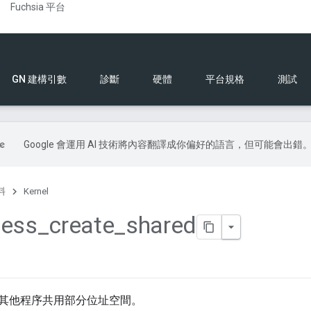
Fuchsia 平台
GN 建構引數
診斷
硬體
平台規格
測試
Google 會運用 AI 技術將內容翻譯成你偏好的語言，但可能會出錯
料
Kernel
cess
_
create
_
shared
其他程序共用部分位址空間。