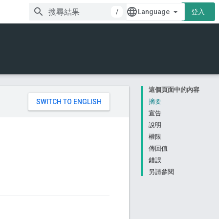
/
登入
這個頁面中的內容
。
摘要
宣告
說明
權限
傳回值
錯誤
另請參閱