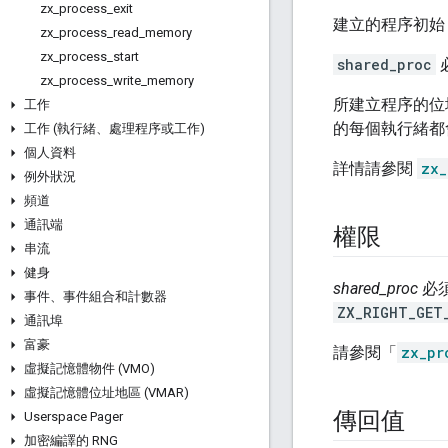
zx
_
process
_
exit
建立的程序初
zx
_
process
_
read
_
memory
zx
_
process
_
start
shared_proc
zx
_
process
_
write
_
memory
所建立程序的位
工作
的每個執行緒都
工作 (執行緒、處理程序或工作)
個人資料
詳情請參閱
zx_
例外狀況
頻道
通訊端
權限
串流
健身
shared_proc
必
事件、事件組合和計數器
ZX_RIGHT_GET
通訊埠
富豪
請參閱「
zx_pr
虛擬記憶體物件 (VMO)
虛擬記憶體位址地區 (VMAR)
傳回值
Userspace Pager
加密編譯的 RNG