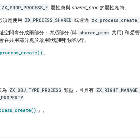
始
ZX_PROP_PROCESS_*
屬性會與
shared_proc
的屬性相符。
必須是使用
ZX_PROCESS_SHARED
或透過
zx_process_create_
址空間會分成兩部分：
共用
部分 (與
shared_proc
共用) 和
受限
會在共用部分處於啟用狀態時開始執行。
process_create()
。
須為
ZX_OBJ_TYPE_PROCESS
類型，且具有
ZX_RIGHT_MANAGE
_PROPERTY
。
ocess_create()
」。