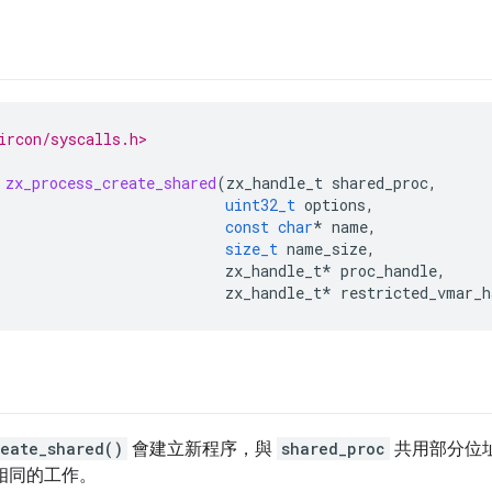
ircon/syscalls.h>
zx_process_create_shared
(
zx_handle_t
shared_proc
,
uint32_t
options
,
const
char
*
name
,
size_t
name_size
,
zx_handle_t
*
proc_handle
,
zx_handle_t
*
restricted_vmar_h
reate_shared()
會建立新程序，與
shared_proc
共用部分位
相同的工作。