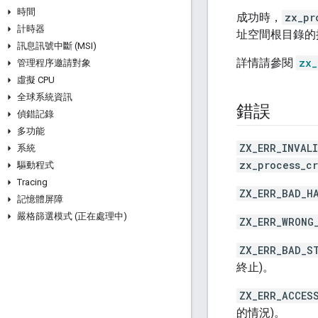
時間
成功時，
zx_pr
計時器
址空間根目錄的
訊息訊號中斷 (MSI)
詳情請參閱
zx_
管理程序邀請對象
虛擬 CPU
全球系統資訊
錯誤
偵錯記錄
多功能
ZX_ERR_INVAL
系統
zx_process_c
驅動程式
Tracing
ZX_ERR_BAD_H
記憶體屏障
嚴格篩選模式 (正在處理中)
ZX_ERR_WRONG
ZX_ERR_BAD_S
終止)。
ZX_ERR_ACCES
的情況)。