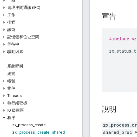
一般
處理序間通訊 (IPC)
宣告
工作
排程
訊號
記憶體和位址空間
#include <z
等待中
zx_status_t
驅動因素
系統呼叫
總覽
帳號
物件
Threads
執行緒取樣
說明
IO 緩衝區
程序
zx_process_c
zx
_
process
_
create
shared_proc
zx
_
process
_
create
_
shared