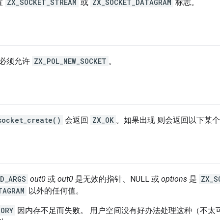
置
ZX_SOCKET_STREAM
或
ZX_SOCKET_DATAGRAM
标志。
必须允许
ZX_POL_NEW_SOCKET
。
socket_create()
会返回
ZX_OK
。如果出现 则会返回以下某
ID_ARGS
out0
或
out0
是无效的指针、NULL 或
options
是
ZX_S
TAGRAM
以外的任何值。
MORY
因内存不足而失败。 用户空间没有好办法处理这种（不太