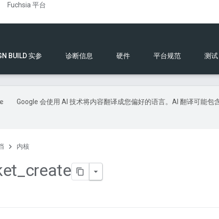
Fuchsia 平台
GN BUILD 实参
诊断信息
硬件
平台规范
测试
Google 会使用 AI 技术将内容翻译成您偏好的语言。AI 翻译可能包
档
内核
ket
_
create