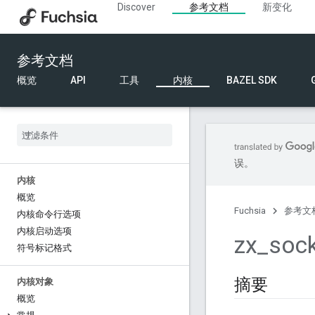
Discover
参考文档
新变化
参考文档
概览
API
工具
内核
BAZEL SDK
误。
内核
概览
Fuchsia
参考文
内核命令行选项
内核启动选项
zx
_
soc
符号标记格式
摘要
内核对象
概览