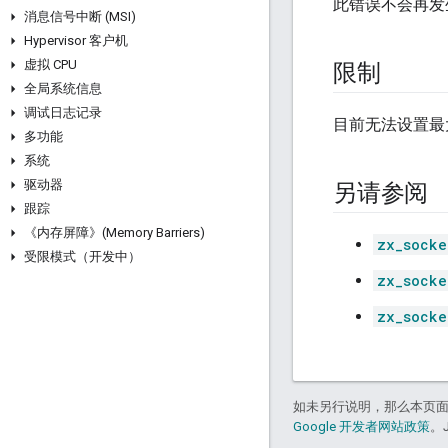
此错误不会再发
消息信号中断 (MSI)
Hypervisor 客户机
虚拟 CPU
限制
全局系统信息
调试日志记录
目前无法设置最
多功能
系统
驱动器
另请参阅
跟踪
《内存屏障》(Memory Barriers)
zx_socke
受限模式（开发中）
zx_socke
zx_socke
如未另行说明，那么本页
Google 开发者网站政策
。