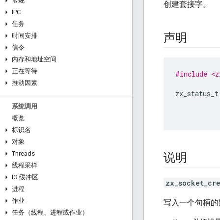
常规
创建套接字。
IPC
任务
声明
时间安排
信令
内存和地址空间
正在等待
#include <z
推动因素
zx_status_t
系统调用
概览
标识名
对象
Threads
说明
线程采样
IO 缓冲区
zx_socket_cr
进程
作业
写入一个句柄的
任务（线程、进程或作业）