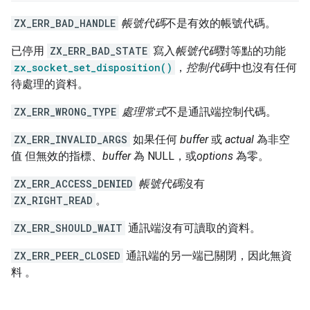
ZX_ERR_BAD_HANDLE
帳號代碼
不是有效的帳號代碼。
已停用
ZX_ERR_BAD_STATE
寫入
帳號代碼
對等點的功能
zx_socket_set_disposition()
，
控制代碼
中也沒有任何
待處理的資料。
ZX_ERR_WRONG_TYPE
處理常式
不是通訊端控制代碼。
ZX_ERR_INVALID_ARGS
如果任何
buffer
或
actual
為非空
值 但無效的指標、
buffer
為 NULL，或
options
為零。
ZX_ERR_ACCESS_DENIED
帳號代碼
沒有
ZX_RIGHT_READ
。
ZX_ERR_SHOULD_WAIT
通訊端沒有可讀取的資料。
ZX_ERR_PEER_CLOSED
通訊端的另一端已關閉，因此無資
料 。