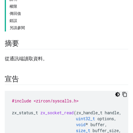
權限
傳回值
錯誤
另請參閱
摘要
從通訊端讀取資料。
宣告
#include <zircon/syscalls.h>
zx_status_t
zx_socket_read
(
zx_handle_t
handle
,
uint32_t
options
,
void
*
buffer
,
size_t
buffer_size
,