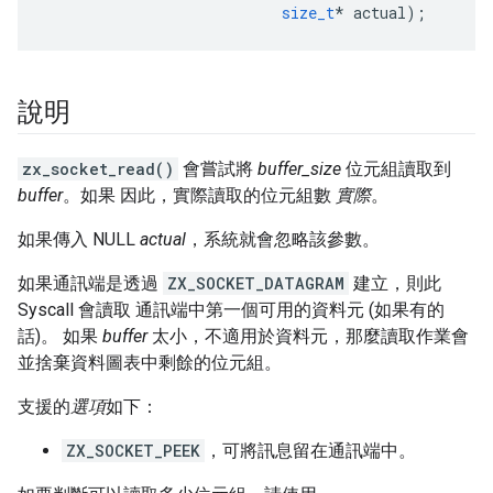
size_t
*
actual
);
說明
zx_socket_read()
會嘗試將
buffer_size
位元組讀取到
buffer
。如果 因此，實際讀取的位元組數
實際
。
如果傳入 NULL
actual
，系統就會忽略該參數。
如果通訊端是透過
ZX_SOCKET_DATAGRAM
建立，則此
Syscall 會讀取 通訊端中第一個可用的資料元 (如果有的
話)。 如果
buffer
太小，不適用於資料元，那麼讀取作業會
並捨棄資料圖表中剩餘的位元組。
支援的
選項
如下：
ZX_SOCKET_PEEK
，可將訊息留在通訊端中。