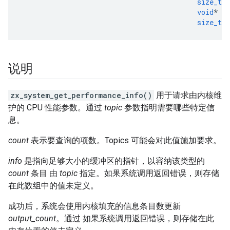
size_t
c
void
*
i
size_t
*
说明
zx_system_get_performance_info()
用于请求由内核维
护的 CPU 性能参数。通过
topic
参数指明需要哪些特定信
息。
count
表示要查询的项数。Topics 可能会对此值施加要求。
info
是指向足够大小的缓冲区的指针，以容纳该类型的
count
条目 由
topic
指定。如果系统调用返回错误，则存储
在此数组中的值未定义。
成功后，系统会使用内核填充的信息条目数更新
output_count
。通过 如果系统调用返回错误，则存储在此