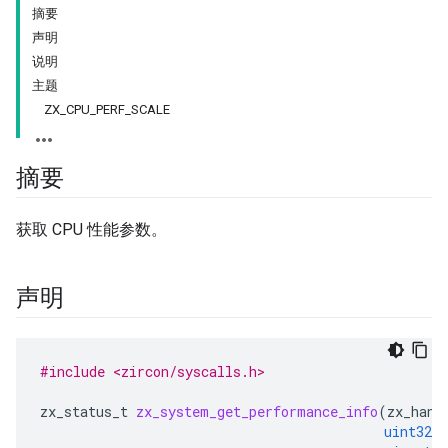
摘要
声明
说明
主题
ZX_CPU_PERF_SCALE
摘要
获取 CPU 性能参数。
声明
#include <zircon/syscalls.h>
zx_status_t
zx_system_get_performance_info
(
zx_hand
uint32_t