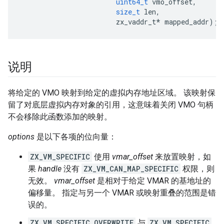
uint64_t
vmo_offset
,
size_t
len
,
zx_vaddr_t
*
mapped_addr
);
说明
将给定的 VMO 映射到给定的虚拟内存地址区域。 该映射保
留了对底层虚拟内存对象的引用，这意味着关闭 VMO 句柄
不会移除此函数添加的映射。
options
是以下各项的位向量：
ZX_VM_SPECIFIC
使用
vmar_offset
来放置映射，如
果
handle
没有
ZX_VM_CAN_MAP_SPECIFIC
权限，则
无效。
vmar_offset
是相对于给定 VMAR 的基地址的
偏移量。 指定与另一个 VMAR 或映射重叠的范围是错
误的。
ZX_VM_SPECIFIC_OVERWRITE
与
ZX_VM_SPECIFIC