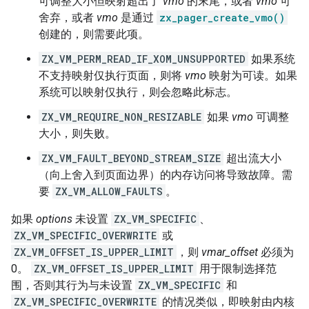
可调整大小但映射超出了
vmo
的末尾，或者
vmo
可
舍弃，或者
vmo
是通过
zx_pager_create_vmo()
创建的，则需要此项。
ZX_VM_PERM_READ_IF_XOM_UNSUPPORTED
如果系统
不支持映射仅执行页面，则将
vmo
映射为可读。如果
系统可以映射仅执行，则会忽略此标志。
ZX_VM_REQUIRE_NON_RESIZABLE
如果
vmo
可调整
大小，则失败。
ZX_VM_FAULT_BEYOND_STREAM_SIZE
超出流大小
（向上舍入到页面边界）的内存访问将导致故障。需
要
ZX_VM_ALLOW_FAULTS
。
如果
options
未设置
ZX_VM_SPECIFIC
、
ZX_VM_SPECIFIC_OVERWRITE
或
ZX_VM_OFFSET_IS_UPPER_LIMIT
，则
vmar_offset
必须为
0。
ZX_VM_OFFSET_IS_UPPER_LIMIT
用于限制选择范
围，否则其行为与未设置
ZX_VM_SPECIFIC
和
ZX_VM_SPECIFIC_OVERWRITE
的情况类似，即映射由内核