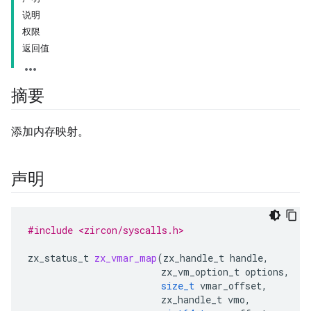
说明
权限
返回值
摘要
添加内存映射。
声明
#include <zircon/syscalls.h>
zx_status_t
zx_vmar_map
(
zx_handle_t
handle
,
zx_vm_option_t
options
,
size_t
vmar_offset
,
zx_handle_t
vmo
,