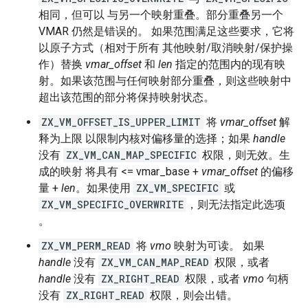
相同，但可以 与另一个映射重叠。部分重叠另一个
VMAR 仍然是错误的。 如果范围满足这些要求，它将
以原子方式（相对于所有 其他映射/取消映射/保护操
作）替换
vmar_offset
和
len
指定的范围内的现有映
射。如果该范围与任何映射部分重叠，则这些映射中
超出该范围的部分将保持映射状态。
ZX_VM_OFFSET_IS_UPPER_LIMIT
将
vmar_offset
解
释为上限 以限制内核对偏移量的选择；如果
handle
没有
ZX_VM_CAN_MAP_SPECIFIC
权限，则无效。生
成的映射 将具有 <= vmar_base +
vmar_offset
的偏移
量 +
len
。如果使用
ZX_VM_SPECIFIC
或
ZX_VM_SPECIFIC_OVERWRITE
，则无法指定此选项
。
ZX_VM_PERM_READ
将
vmo
映射为可读。 如果
handle
没有
ZX_VM_CAN_MAP_READ
权限，或者
handle
没有
ZX_RIGHT_READ
权限，或者
vmo
句柄
没有
ZX_RIGHT_READ
权限，则会出错。