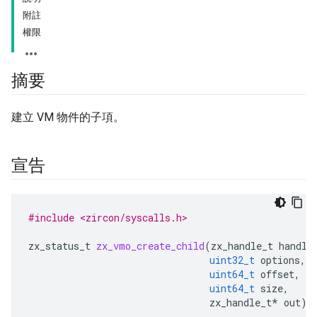
附註
權限
摘要
建立 VM 物件的子項。
宣告
#include <zircon/syscalls.h>
zx_status_t
zx_vmo_create_child
(
zx_handle_t
handle
uint32_t
options
,
uint64_t
offset
,
uint64_t
size
,
zx_handle_t
*
out
);