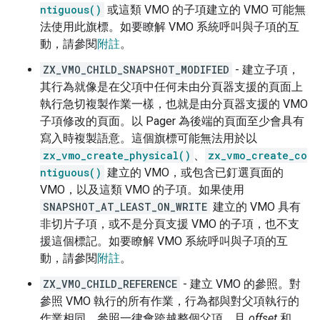
ntiguous()
或這類 VMO 的子項建立的 VMO 可能無
法使用此旗標。如要瞭解 VMO 系統呼叫與子項的互
動，請參閱
附註
。
ZX_VMO_CHILD_SNAPSHOT_MODIFIED
- 建立子項，
其行為就像是在父項中任何未由分頁器支援的頁面上
執行急切複製作業一樣，也就是由分頁器支援的 VMO
子項修改的頁面。以 Pager 為後端的頁面至少會具有
寫入時複製語意。這個旗標可能無法用於以
zx_vmo_create_physical()
、
zx_vmo_create_co
ntiguous()
建立的 VMO，或包含已釘選頁面的
VMO，以及這類 VMO 的子項。如果使用
SNAPSHOT_AT_LEAST_ON_WRITE
建立的 VMO 具有
非切片子項，或不是分頁支援 VMO 的子項，也不支
援這個標記。如要瞭解 VMO 系統呼叫與子項的互
動，請參閱
附註
。
ZX_VMO_CHILD_REFERENCE
- 建立 VMO 的參照。對
參照 VMO 執行的所有作業，行為都與對父項執行的
作業相同。參照一律會跨越整個父項，且
offset
和