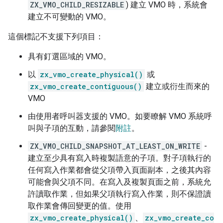
ZX_VMO_CHILD_RESIZABLE
) 建立 VMO 時，系統會
建立不可變動的 VMO。
這個標記不支援下列項目：
具有釘選區域的 VMO。
以
zx_vmo_create_physical()
或
zx_vmo_create_contiguous()
建立或衍生而來的
VMO
由使用者呼叫器支援的 VMO。如要瞭解 VMO 系統呼
叫與子項的互動，請參閱
附註
。
ZX_VMO_CHILD_SNAPSHOT_AT_LEAST_ON_WRITE
-
建立至少具有寫入時複製語意的子項。對子項執行的
任何寫入作業都會從父項帶入頁面副本，之後其內容
可能會與父項不同。在寫入及複製頁面之前，系統允
許讀取作業，但如果父項執行寫入作業，則不保證讀
取作業會傳回變更的值。使用
zx_vmo_create_physical()
、
zx_vmo_create_co