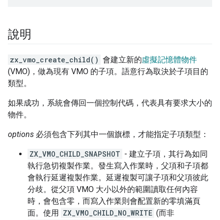
說明
zx_vmo_create_child()
會建立新的
虛擬記憶體物件
(VMO)，做為現有 VMO 的子項。語意行為取決於子項目的
類型。
如果成功，系統會傳回一個控制代碼，代表具有要求大小的
物件。
options
必須包含下列其中一個旗標，才能指定子項類型：
ZX_VMO_CHILD_SNAPSHOT
- 建立子項，其行為如同
執行急切複製作業。發生寫入作業時，父項和子項都
會執行延遲複製作業。延遲複製可讓子項和父項彼此
分歧。從父項 VMO 大小以外的範圍讀取任何內容
時，會包含零，而寫入作業則會配置新的零填滿頁
面。使用
ZX_VMO_CHILD_NO_WRITE
(而非