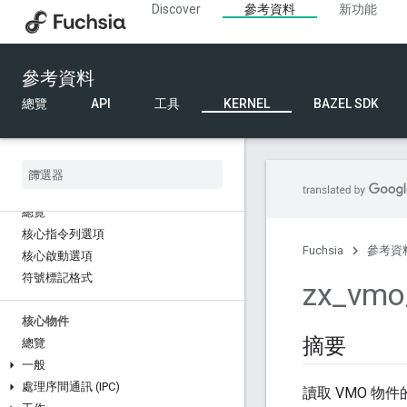
Discover
參考資料
新功能
參考資料
總覽
API
工具
KERNEL
BAZEL SDK
Kernel
總覽
核心指令列選項
Fuchsia
參考資
核心啟動選項
符號標記格式
zx
_
vmo
核心物件
摘要
總覽
一般
處理序間通訊 (IPC)
讀取 VMO 物