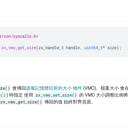
ircon/syscalls.h>
zx_vmo_get_size
(
zx_handle_t
handle
,
uint64_t
*
size
);
ize()
會傳回
虛擬記憶體目前的大小 物件
(VMO)。檔案大小 會在
e()
) 時指定 使用
zx_vmo_set_size()
的 VMO 大小調整比例
zx_vmo_get_size()
傳回的值 始終對齊頁面。