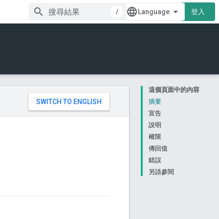
/
登入
這個頁面中的內容
。
摘要
宣告
說明
權限
傳回值
錯誤
另請參閱