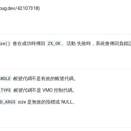
xbug.dev/42107318)
ize()
會在成功時傳回
ZX_OK
。活動 失敗時，系統會傳回負錯
ANDLE
帳號代碼
不是有效的帳號代碼。
_TYPE
帳號代碼
不是 VMO 控制代碼。
ID_ARGS
size
是無效的指標或 NULL。