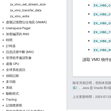
zx
_
vmo
_
set
_
stream
_
size
zx_vmo_c
zx
_
vmo
_
transfer
_
data
zx_vmo_c
zx
_
vmo
_
write
虛擬記憶體位址地區 (VMAR)
zx_vmo_o
Userspace Pager
zx_vmo_r
加密編譯的 RNG
時間
zx_vmo_s
計時器
zx_vmo_w
訊息訊號中斷 (MSI)
管理程序邀請對象
讀取 VMO 物
虛擬 CPU
全球系統資訊
偵錯記錄
多功能
除非另有註明，否則本頁
系統
策
》。Java 是 Oracl
驅動程式
上次更新時間：2025-07-2
Tracing
記憶體屏障