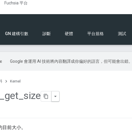
Fuchsia 平台
GN 建構引數
診斷
硬體
平台規格
測試
Google 會運用 AI 技術將內容翻譯成你偏好的語言，但可能會出錯
料
Kernel
_
get
_
size
件的目前大小。