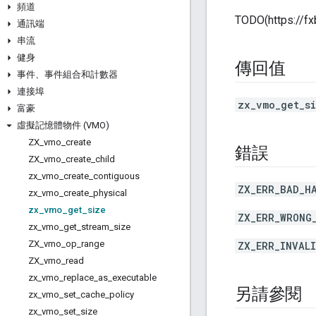
頻道
TODO(https://f
通訊端
串流
健身
傳回值
事件、事件組合和計數器
連接埠
zx_vmo_get_s
富豪
虛擬記憶體物件 (VMO)
ZX
_
vmo
_
create
錯誤
ZX
_
vmo
_
create
_
child
zx
_
vmo
_
create
_
contiguous
ZX_ERR_BAD_H
zx
_
vmo
_
create
_
physical
zx
_
vmo
_
get
_
size
ZX_ERR_WRONG
zx
_
vmo
_
get
_
stream
_
size
ZX
_
vmo
_
op
_
range
ZX_ERR_INVAL
ZX
_
vmo
_
read
zx
_
vmo
_
replace
_
as
_
executable
另請參閱
zx
_
vmo
_
set
_
cache
_
policy
zx
_
vmo
_
set
_
size