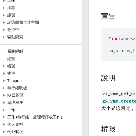
工作
排程
宣告
訊號
記憶體和位址空間
等待中
驅動因素
#include <z
zx_status_t
系統呼叫
總覽
帳號
物件
說明
Threads
執行緒取樣
zx_vmo_get_s
IO 緩衝區
zx_vmo_creat
處理程序
大小界線因此，
工作
工作 (執行緒、處理程序或工作)
個人資料
權限
例外狀況