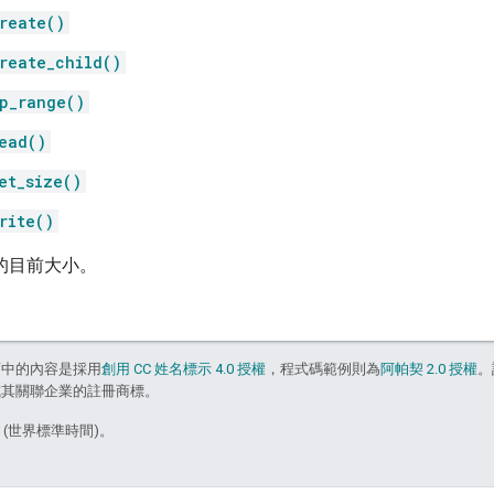
reate()
reate_child()
p_range()
ead()
et_size()
rite()
件的目前大小。
面中的內容是採用
創用 CC 姓名標示 4.0 授權
，程式碼範例則為
阿帕契 2.0 授權
。
e 和/或其關聯企業的註冊商標。
5 (世界標準時間)。