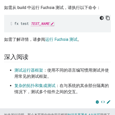
如需从 build 中运行 Fuchsia 测试，请执行以下命令：
fx test 
TEST_NAME
如需了解详情，请参阅
运行 Fuchsia 测试
。
深入阅读
测试运行器框架
：使用不同的语言编写惯用测试并使
用常见的测试框架。
复杂的拓扑和集成测试
：在与系统的其余部分隔离的
情况下，测试多个组件之间的交互。
bug_report
code
edit
如未另行说明，那么本页面中的内容已根据
知识共享署名 4.0 许可
获得了