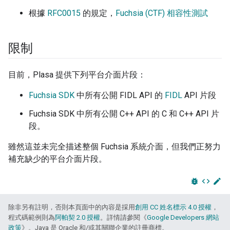
根據
RFC0015
的規定，
Fuchsia (CTF) 相容性測試
限制
目前，Plasa 提供下列平台介面片段：
Fuchsia SDK
中所有公開 FIDL API 的
FIDL
API 片段
Fuchsia SDK 中所有公開 C++ API 的 C 和 C++ API 片
段。
雖然這並未完全描述整個 Fuchsia 系統介面，但我們正努力
補充缺少的平台介面片段。
bug_report
code
edit
除非另有註明，否則本頁面中的內容是採用
創用 CC 姓名標示 4.0 授權
，
程式碼範例則為
阿帕契 2.0 授權
。詳情請參閱《
Google Developers 網站
政策
》。Java 是 Oracle 和/或其關聯企業的註冊商標。