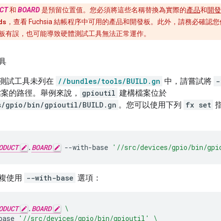
CT
和
BOARD
是預留位置值。您必須將這些名稱替換為實際的
產品
和
開發
ds
，查看 Fuchsia 結帳程序中可用的產品和開發板。此外，請務必確
板有誤，也可能導致硬體測試工具無法正常運作。
具
測試工具未列在
//bundles/tools/BUILD.gn
中，請嘗試將
-
案的路徑。舉例來說，
gpioutil
建構檔案位於
s/gpio/bin/gpioutil/BUILD.gn
。您可以使用下列
fx set
ODUCT
.
BOARD
--with-base
'//src/devices/gpio/bin/gpi
複使用
--with-base
選項：
ODUCT
.
BOARD
\
base
'//src/devices/gpio/bin/gpioutil'
\