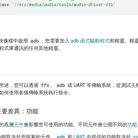
base
'//src/media/audio/tools/audio-driver-ctl'
ia 映像檔中啟用
adb
，您需要加入
adb 函式驅動程式
和精靈。精
程式庫通訊的任何其他精靈。
所述，您可以透過
ffx
、
adb
或 UART 等傳輸系統，從測試主機
如何使用各個傳輸系統執行指令。
主要差異：功能
的底層
元件
會影響您可使用的功能。不同元件會公開不同的
功能
功能取決於您探索的元件。
adb
和
UART
中提供的功能取決於
c