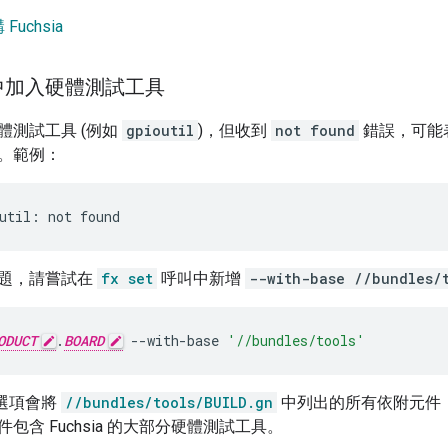
uchsia
中加入硬體測試工具
體測試工具 (例如
gpioutil
)，但收到
not found
錯誤，可能表
。範例：
題，請嘗試在
fx set
呼叫中新增
--with-base //bundles/
ODUCT
.
BOARD
--with-base
'//bundles/tools'
選項會將
//bundles/tools/BUILD.gn
中列出的所有依附元件，新
包含 Fuchsia 的大部分硬體測試工具。