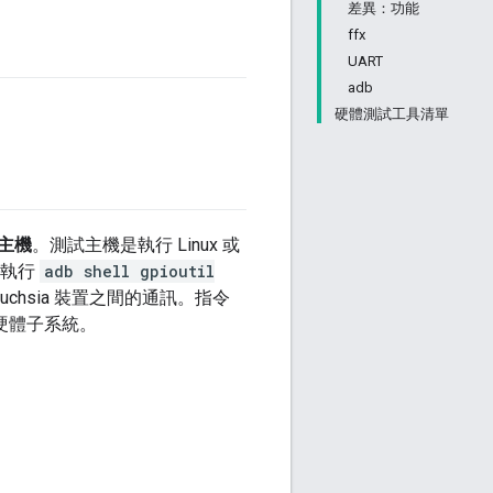
差異：功能
ffx
UART
adb
硬體測試工具清單
主機
。測試主機是執行 Linux 或
上執行
adb shell gpioutil
chsia 裝置之間的通訊。指令
的硬體子系統。