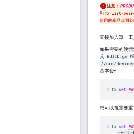
注意：
PRODU
和
fx list-boar
使用的產品或開發
直接加入單一工
如果需要的硬體
具
BUILD.gn
檔
//src/device
基本套件：
fx
set
PR
您可以視需要重
fx
set
PR
--with-