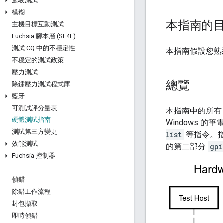
駕駛測試
模糊
本指南的
主機目標互動測試
Fuchsia 腳本層 (SL4F)
測試 CQ 中的不穩定性
本指南假設您熟
不穩定的測試政策
壓力測試
總覽
除鏽壓力測試程式庫
藍牙
可測試評分量表
本指南中的所有 
硬體測試指南
Windows 
測試第三方變更
list
等指令。
效能測試
的第二部分
gpi
Fuchsia 控制器
偵錯
除錯工作流程
封包擷取
即時偵錯