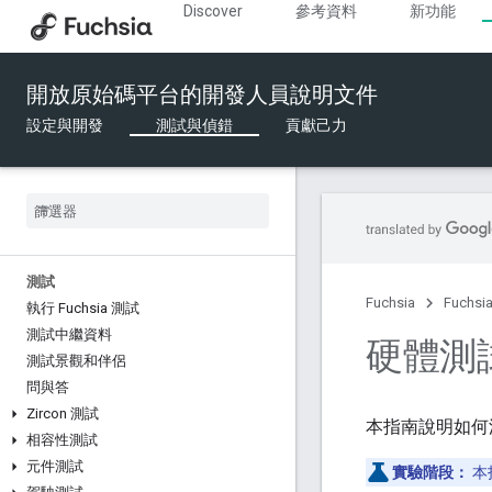
Discover
參考資料
新功能
開放原始碼平台的開發人員說明文件
設定與開發
測試與偵錯
貢獻己力
測試
Fuchsia
Fuchs
執行 Fuchsia 測試
測試中繼資料
硬體測
測試景觀和伴侶
問與答
Zircon 測試
本指南說明如何測
相容性測試
元件測試
實驗階段：
本