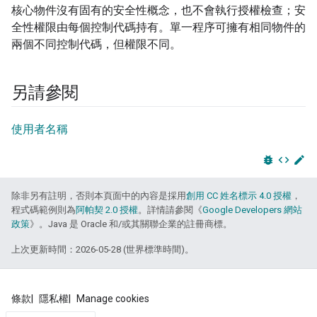
核心物件沒有固有的安全性概念，也不會執行授權檢查；安
全性權限由每個控制代碼持有。單一程序可擁有相同物件的
兩個不同控制代碼，但權限不同。
另請參閱
使用者名稱
bug_report
code
edit
除非另有註明，否則本頁面中的內容是採用
創用 CC 姓名標示 4.0 授權
，
程式碼範例則為
阿帕契 2.0 授權
。詳情請參閱《
Google Developers 網站
政策
》。Java 是 Oracle 和/或其關聯企業的註冊商標。
上次更新時間：2026-05-28 (世界標準時間)。
條款
隱私權
Manage cookies