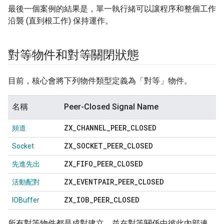
最後一個案例的結果是，單一執行緒可以讓程序和整個工作
沿襲 (直到根工作) 保持運作。
對等物件和對等關閉狀態
目前，核心會將下列物件類型定義為「對等」物件。
名稱
Peer-Closed Signal Name
ZX
_
CHANNEL
_
PEER
_
CLOSED
頻道
ZX
_
SOCKET
_
PEER
_
CLOSED
Socket
ZX
_
FIFO
_
PEER
_
CLOSED
先進先出
ZX
_
EVENTPAIR
_
PEER
_
CLOSED
活動配對
ZX
_
IOB
_
PEER
_
CLOSED
IOBuffer
所有對等物件都是成對建立，並在對等關係中彼此內部連