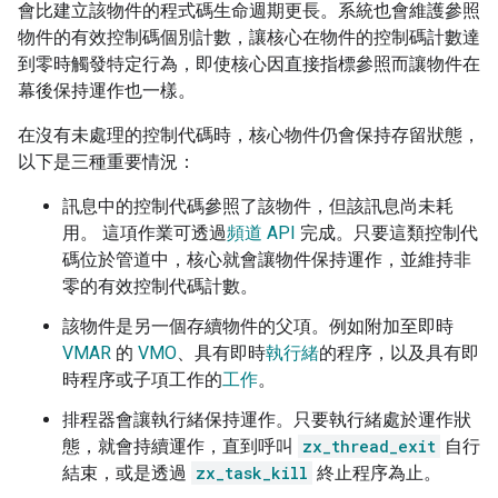
會比建立該物件的程式碼生命週期更長。系統也會維護參照
物件的有效控制碼個別計數，讓核心在物件的控制碼計數達
到零時觸發特定行為，即使核心因直接指標參照而讓物件在
幕後保持運作也一樣。
在沒有未處理的控制代碼時，核心物件仍會保持存留狀態，
以下是三種重要情況：
訊息中的控制代碼參照了該物件，但該訊息尚未耗
用。 這項作業可透過
頻道 API
完成。只要這類控制代
碼位於管道中，核心就會讓物件保持運作，並維持非
零的有效控制代碼計數。
該物件是另一個存續物件的父項。例如附加至即時
VMAR
的
VMO
、具有即時
執行緒
的程序，以及具有即
時程序或子項工作的
工作
。
排程器會讓執行緒保持運作。只要執行緒處於運作狀
態，就會持續運作，直到呼叫
zx_thread_exit
自行
結束，或是透過
zx_task_kill
終止程序為止。