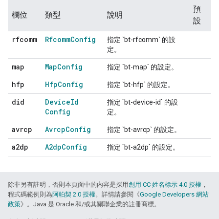
預
欄位
類型
說明
設
rfcomm
Rfcomm
Config
指定 `bt-rfcomm` 的設
定。
map
Map
Config
指定 `bt-map` 的設定。
hfp
Hfp
Config
指定 `bt-hfp` 的設定。
did
Device
Id
指定 `bt-device-id` 的設
Config
定。
avrcp
Avrcp
Config
指定 `bt-avrcp` 的設定。
a2dp
A2dp
Config
指定 `bt-a2dp` 的設定。
除非另有註明，否則本頁面中的內容是採用
創用 CC 姓名標示 4.0 授權
，
程式碼範例則為
阿帕契 2.0 授權
。詳情請參閱《
Google Developers 網站
政策
》。Java 是 Oracle 和/或其關聯企業的註冊商標。