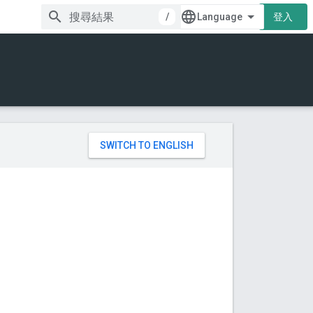
/
登入
。