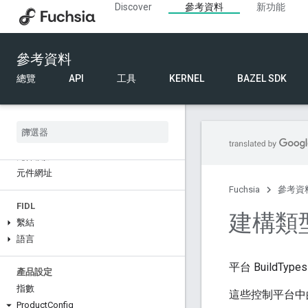
Discover
參考資料
新功能
參考資料
總覽
API
工具
KERNEL
BAZEL SDK
元件架構
元件資訊清單 (
.
cml)
元件結構化設定
元件模擬
元件網址
Fuchsia
參考資
FIDL
建構類
繫結
語言
平台 BuildType
產品設定
指數
這些控制平台中
Product
Config