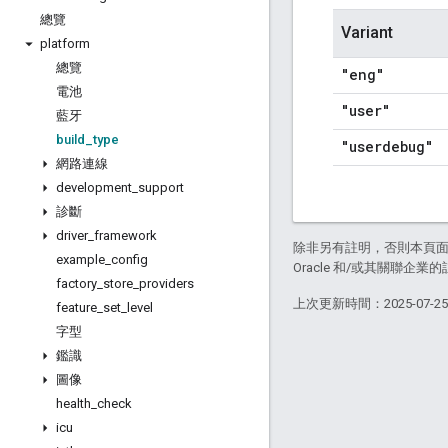
總覽
Variant
platform
總覽
"eng"
電池
"user"
藍牙
build
_
type
"userdebug"
網路連線
development
_
support
診斷
driver
_
framework
除非另有註明，否則本頁
example
_
config
Oracle 和/或其關聯企業
factory
_
store
_
providers
上次更新時間：2025-07-2
feature
_
set
_
level
字型
鑑識
圖像
health
_
check
icu