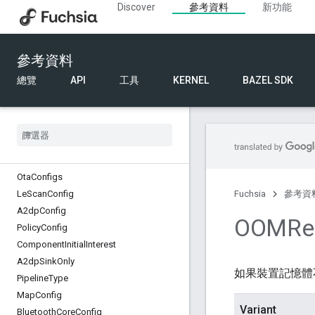
Discover
參考資料
新功能
ProductConfig
RfcommEnabledConfig
DataFilesystemFormat
參考資料
AudioCoreConfig
StarnixContainerConfig
總覽
API
工具
KERNEL
BAZEL SDK
FvmConfig
Starnix
File
Override
Wlan
Roaming
Mode
Memory
Monitor
Version
Global
Platform
Tee
Client
Ota
Configs
Le
Scan
Config
Fuchsia
參考資
A2dp
Config
OOMRe
Policy
Config
Component
Initial
Interest
A2dp
Sink
Only
如果裝置記憶體
Pipeline
Type
Map
Config
Variant
Bluetooth
Core
Config