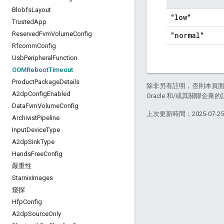
Blobfs
Layout
"low"
Trusted
App
Reserved
Fvm
Volume
Config
"normal"
Rfcomm
Config
Usb
Peripheral
Function
OOMReboot
Timeout
Product
Package
Details
除非另有註明，否則本頁
A2dp
Config
Enabled
Oracle 和/或其關聯企業
Data
Fvm
Volume
Config
上次更新時間：2025-07-2
Archivist
Pipeline
Input
Device
Type
A2dp
Sink
Type
Hands
Free
Config
嚴重性
Starnix
Images
窺探
Hfp
Config
A2dp
Source
Only