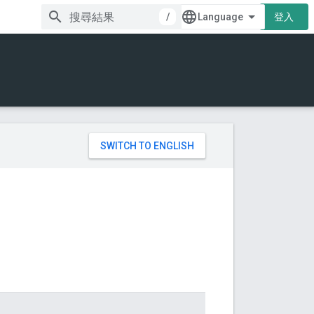
/
登入
。