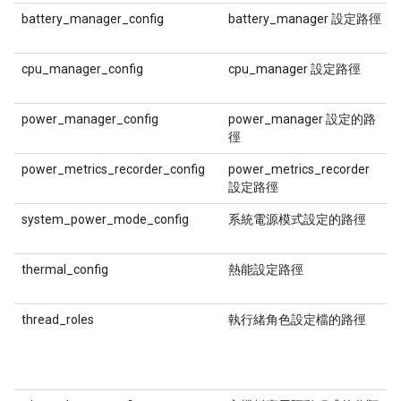
battery_manager_config
battery_manager 設定路徑
cpu_manager_config
cpu_manager 設定路徑
power_manager_config
power_manager 設定的路
徑
power_metrics_recorder_config
power_metrics_recorder
設定路徑
system_power_mode_config
系統電源模式設定的路徑
thermal_config
熱能設定路徑
thread_roles
執行緒角色設定檔的路徑