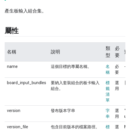
產生板輸入組合集。
屬性
類
必
名稱
說明
預
型
要
name
這個目標的專屬名稱。
名
必
-
稱
要
[]
board_input_bundles
要納入套裝組合的板卡輸入
標
選
組合。
籤
用
清
單
"
_
version
發布版本字串
字
選
un
串
用
No
version_file
包含目前版本的檔案路徑。
標
選