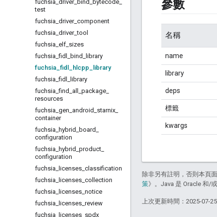
參數
fuchsia
_
driver
_
bind
_
bytecode
_
test
fuchsia
_
driver
_
component
fuchsia
_
driver
_
tool
名稱
fuchsia
_
elf
_
sizes
name
fuchsia
_
fidl
_
bind
_
library
fuchsia
_
fidl
_
hlcpp
_
library
library
fuchsia
_
fidl
_
library
deps
fuchsia
_
find
_
all
_
package
_
resources
標籤
fuchsia
_
gen
_
android
_
starnix
_
container
kwargs
fuchsia
_
hybrid
_
board
_
configuration
fuchsia
_
hybrid
_
product
_
configuration
fuchsia
_
licenses
_
classification
除非另有註明，否則本頁
fuchsia
_
licenses
_
collection
策
》。Java 是 Oracl
fuchsia
_
licenses
_
notice
上次更新時間：2025-07-2
fuchsia
_
licenses
_
review
fuchsia
_
licenses
_
spdx