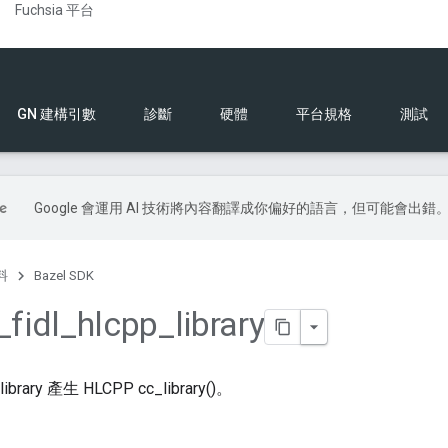
Fuchsia 平台
GN 建構引數
診斷
硬體
平台規格
測試
Google 會運用 AI 技術將內容翻譯成你偏好的語言，但可能會出錯
料
Bazel SDK
_
fidl
_
hlcpp
_
library
brary 產生 HLCPP cc_library()。