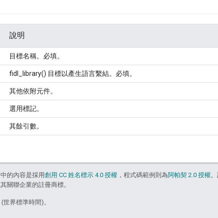
說明
目標名稱。必填。
fidl_library() 目標以產生語言繫結。必填。
其他依附元件。
選用標記。
其餘引數。
面中的內容是採用
創用 CC 姓名標示 4.0 授權
，程式碼範例則為
阿帕契 2.0 授權
。
e 和/或其關聯企業的註冊商標。
5 (世界標準時間)。