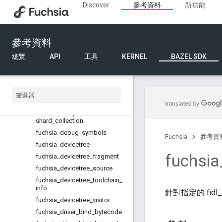
Discover
參考資料
新功能
fuchsia_bootloader_partition
fuchsia_bootstrap_partition
fuchsia_cc_binary
參考資料
fuchsia_cc_driver
總覽
API
工具
KERNEL
BAZEL SDK
fuchsia_cc_test
Fuchsia
_
component
fuchsia
_
component
_
manifest
fuchsia
_
component
_
manifest
_
shard
fuchsia
_
component
_
manifest
_
shard
_
collection
fuchsia
_
debug
_
symbols
Fuchsia
參考資
fuchsia
_
devicetree
fuchsia
fuchsia
_
devicetree
_
fragment
fuchsia
_
devicetree
_
source
fuchsia
_
devicetree
_
toolchain
_
info
針對指定的 fidl_li
fuchsia
_
devicetree
_
visitor
fuchsia
_
driver
_
bind
_
bytecode