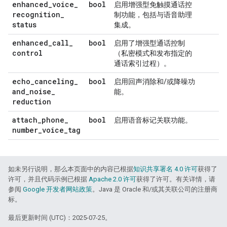
enhanced
_
voice
_
bool
启用增强型免触摸通话控
recognition
_
制功能，包括与语音助理
status
集成。
enhanced
_
call
_
bool
启用了增强型通话控制
control
（私密模式和发布指定的
通话索引过程）。
echo
_
canceling
_
bool
启用回声消除和/或降噪功
and
_
noise
_
能。
reduction
attach
_
phone
_
bool
启用语音标记关联功能。
number
_
voice
_
tag
如未另行说明，那么本页面中的内容已根据
知识共享署名 4.0 许可
获得了
许可，并且代码示例已根据
Apache 2.0 许可
获得了许可。有关详情，请
参阅
Google 开发者网站政策
。Java 是 Oracle 和/或其关联公司的注册商
标。
最后更新时间 (UTC)：2025-07-25。