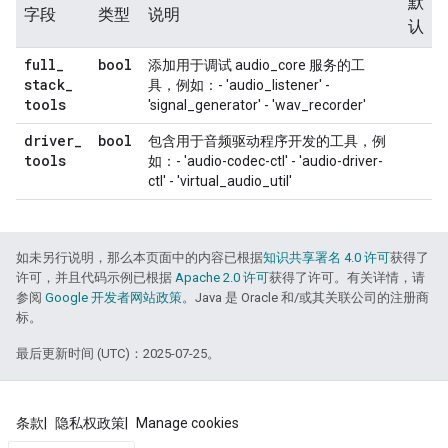
默
字段
类型
说明
认
full
_
bool
添加用于调试 audio_core 服务的工
stack
_
具，例如：- 'audio_listener' -
tools
'signal_generator' - 'wav_recorder'
driver
_
bool
包含用于音频驱动程序开发的工具，例
tools
如：- 'audio-codec-ctl' - 'audio-driver-
ctl' - 'virtual_audio_util'
如未另行说明，那么本页面中的内容已根据
知识共享署名 4.0 许可
获得了
许可，并且代码示例已根据
Apache 2.0 许可
获得了许可。有关详情，请
参阅
Google 开发者网站政策
。Java 是 Oracle 和/或其关联公司的注册商
标。
最后更新时间 (UTC)：2025-07-25。
条款
隐私权政策
Manage cookies