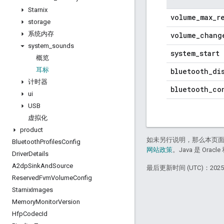
Starnix
volume
_
max
_
r
storage
系统内存
volume
_
chang
system
_
sounds
system
_
start
概览
耳标
bluetooth
_
di
计时器
bluetooth
_
co
ui
USB
虚拟化
product
如未另行说明，那么本页
Bluetooth
Profiles
Config
网站政策
。Java 是 Or
Driver
Details
A2dp
Sink
And
Source
最后更新时间 (UTC)：2025-
Reserved
Fvm
Volume
Config
Starnix
Images
Memory
Monitor
Version
Hfp
Codec
Id