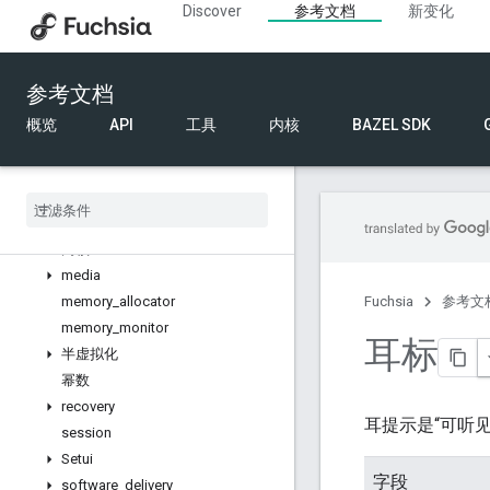
Discover
参考文档
新变化
example_config
factory_store_providers
feature_set_level
参考文档
字体
取证
概览
API
工具
内核
BAZEL SDK
图形
health
_
check
icu
国际版
内核
media
memory
_
allocator
Fuchsia
参考文
memory
_
monitor
耳标
半虚拟化
幂数
recovery
耳提示是“可听见
session
Setui
字段
software
_
delivery