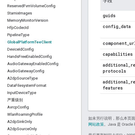
字段
Reserved
Fvm
Volume
Config
Starnix
Images
guids
Memory
Monitor
Version
config
_
data
Hfp
Codec
Id
Pipeline
Type
Global
Platform
Tee
Client
component
_
ur
Device
Id
Config
capabilities
Hands
Free
Enabled
Config
Audio
Gateway
Enabled
Config
additional
_
r
protocols
Audio
Gateway
Config
A2dp
Source
Type
additional
_
r
Data
Filesystem
Format
features
Input
Device
Type
严重级别
Avrcp
Config
Wlan
Roaming
Profile
如未另行说明，那么本页
A2dp
Sink
Only
网站政策
。Java 是 Or
A2dp
Source
Only