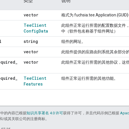
类型
说明
vector
格式为 fuchsia.tee.Application.{
Tee
Client
此组件正常运行所需的配置数据文件
Config
Data
中（软件包名称基于组件网址）
l
string
组件的网址。
vector
此组件提供的应路由到系统其余部分
equired
_
vector
此组件正常运行所需的其他协议，这些
equired
_
Tee
Client
组件正常运行所需的其他功能。
Features
面中的内容已根据
知识共享署名 4.0 许可
获得了许可，并且代码示例已根据
Apac
acle 和/或其关联公司的注册商标。