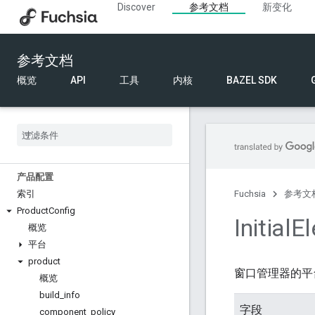
Discover
参考文档
新变化
组件框架
组件清单 (.cml)
组件结构化配置
参考文档
组件名称
组件网址
概览
API
工具
内核
BAZEL SDK
FIDL
绑定关系
语言
产品配置
索引
Fuchsia
参考文
Product
Config
Initial
E
概览
平台
product
窗口管理器的平
概览
build
_
info
字段
component
_
policy