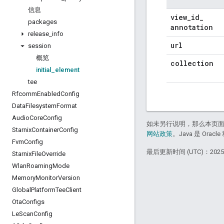
信息
view
_
id
_
packages
annotation
release
_
info
url
session
概览
collection
initial
_
element
tee
Rfcomm
Enabled
Config
Data
Filesystem
Format
Audio
Core
Config
如未另行说明，那么本页
Starnix
Container
Config
网站政策
。Java 是 Or
Fvm
Config
最后更新时间 (UTC)：2025-
Starnix
File
Override
Wlan
Roaming
Mode
Memory
Monitor
Version
Global
Platform
Tee
Client
Ota
Configs
Le
Scan
Config