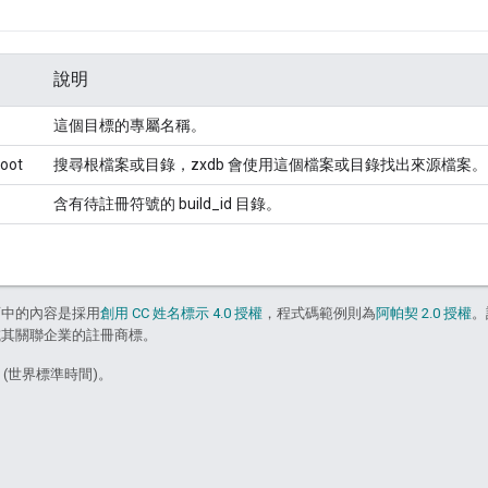
說明
這個目標的專屬名稱。
oot
搜尋根檔案或目錄，zxdb 會使用這個檔案或目錄找出來源檔案。
含有待註冊符號的 build_id 目錄。
面中的內容是採用
創用 CC 姓名標示 4.0 授權
，程式碼範例則為
阿帕契 2.0 授權
。
e 和/或其關聯企業的註冊商標。
5 (世界標準時間)。