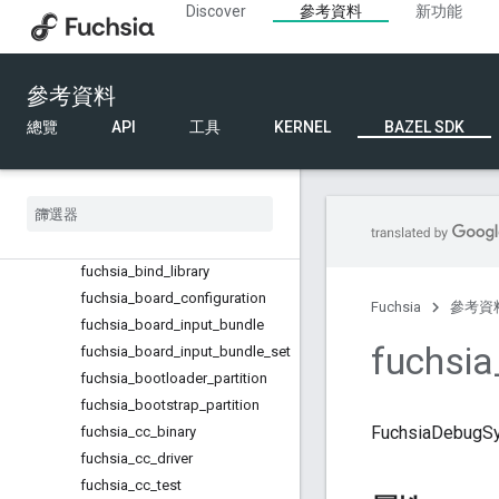
Discover
參考資料
新功能
建立規則
總覽
API
參考資料
規則
總覽
API
工具
KERNEL
BAZEL SDK
fuchsia_archivist_pipeline_test
fuchsia
_
archivist
_
pipeline
_
test
_
manifest
fuchsia
_
assembly
_
developer
_
overrides
_
list
fuchsia
_
bind
_
cc
_
library
fuchsia
_
bind
_
library
fuchsia
_
board
_
configuration
Fuchsia
參考資
fuchsia
_
board
_
input
_
bundle
fuchsia
fuchsia
_
board
_
input
_
bundle
_
set
fuchsia
_
bootloader
_
partition
fuchsia
_
bootstrap
_
partition
FuchsiaDebu
fuchsia
_
cc
_
binary
fuchsia
_
cc
_
driver
fuchsia
_
cc
_
test