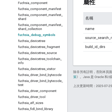
屬性
Fuchsia
_
component
fuchsia
_
component
_
manifest
fuchsia
_
component
_
manifest
_
名稱
shard
fuchsia
_
component
_
manifest
_
name
shard
_
collection
fuchsia
_
debug
_
symbols
source_search_r
fuchsia
_
devicetree
build_id_dirs
fuchsia
_
devicetree
_
fragment
fuchsia
_
devicetree
_
source
fuchsia
_
devicetree
_
toolchain
_
info
fuchsia
_
devicetree
_
visitor
除非另有註明，否則本頁
fuchsia
_
driver
_
bind
_
bytecode
策
》。Java 是 Oracl
fuchsia
_
driver
_
bind
_
bytecode
_
test
上次更新時間：2025-07-2
fuchsia
_
driver
_
component
fuchsia
_
driver
_
tool
fuchsia
_
elf
_
sizes
fuchsia
_
fidl
_
bind
_
library