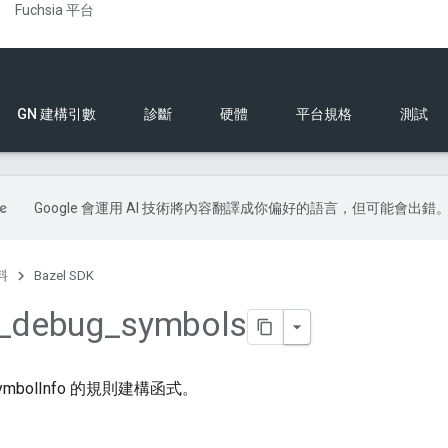
Fuchsia 平台
GN 建構引數
診斷
硬體
平台規格
測試
Google 會運用 AI 技術將內容翻譯成你偏好的語言，但可能會出錯
料
Bazel SDK
_
debug
_
symbols
gSymbolInfo 的規則建構函式。