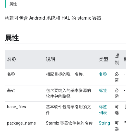
属性
构建可包含 Android 系统和 HAL 的 starnix 容器。
属性
强
名称
说明
类型
默
制
名称
相应目标的唯一名称。
名称
必
-
需
基础
包含要纳入的基本资源的
标签
必
-
软件包的路径
需
[]
base_files
基本软件包清单引用的文
标签
可
件
列表
选
""
package_name
Starnix 容器软件包的名称
String
可
选