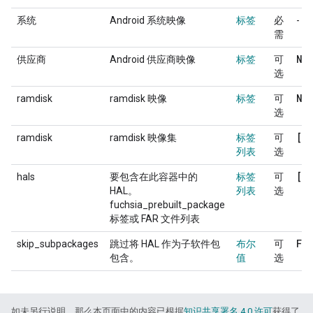
系统
Android 系统映像
标签
必
-
需
No
供应商
Android 供应商映像
标签
可
选
No
ramdisk
ramdisk 映像
标签
可
选
[]
ramdisk
ramdisk 映像集
标签
可
列表
选
[]
hals
要包含在此容器中的
标签
可
HAL。
列表
选
fuchsia_prebuilt_package
标签或 FAR 文件列表
Fa
skip_subpackages
跳过将 HAL 作为子软件包
布尔
可
包含。
值
选
如未另行说明，那么本页面中的内容已根据
知识共享署名 4.0 许可
获得了