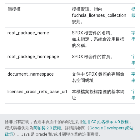
個授權
授權資訊。指向
標
fuchsia_licenses_collection
籤
規則。
root_package_name
SPDX 根套件的名稱。
字
如未指定，系統會改用目標
串
的名稱。
root_package_homepage
SPDX 根套件的首頁。
字
串
document_namespace
文件中 SPDX 參照的專屬命
字
名空間網址
串
licenses_cross_refs_base_url
本機檔案授權路徑的基本網
字
址
串
除非另有註明，否則本頁面中的內容是採用
創用 CC 姓名標示 4.0 授權
，
程式碼範例則為
阿帕契 2.0 授權
。詳情請參閱《
Google Developers 網站
政策
》。Java 是 Oracle 和/或其關聯企業的註冊商標。