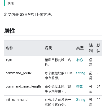
属性
定义内嵌 SSH 密钥上传方法。
属性
强
默
名称
说明
类型
制
认
名称
相应目标的唯一名
名称
必
-
称。
需
command_prefix
每个数据块的 OEM
String
必
-
命令前缀。
需
64
command_max_length
命令长度上限（以
整数
可
字节为单位）。
选
""
init_command
在分块之前发送一
String
可
次的可选命令。
选