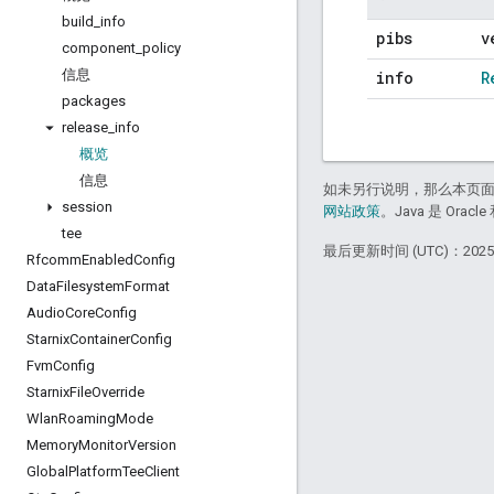
build
_
info
pibs
v
component
_
policy
信息
info
R
packages
release
_
info
概览
信息
如未另行说明，那么本页
session
网站政策
。Java 是 Or
tee
最后更新时间 (UTC)：2025-
Rfcomm
Enabled
Config
Data
Filesystem
Format
Audio
Core
Config
Starnix
Container
Config
Fvm
Config
Starnix
File
Override
Wlan
Roaming
Mode
Memory
Monitor
Version
Global
Platform
Tee
Client