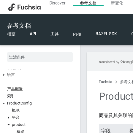
Discover
参考文档
新变化
组件框架
参考文档
组件清单 (.cml)
组件结构化配置
概览
API
工具
内核
BAZEL SDK
组件名称
组件网址
FIDL
绑定关系
语言
Fuchsia
参考文
产品配置
Produc
索引
Product
Config
概览
商品及其关联的
平台
product
字段
概览