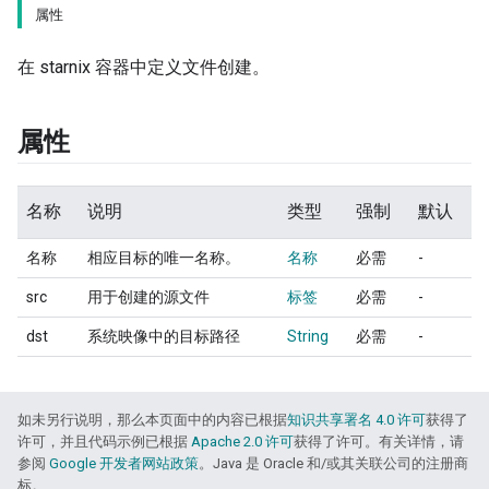
属性
在 starnix 容器中定义文件创建。
属性
名称
说明
类型
强制
默认
名称
相应目标的唯一名称。
名称
必需
-
src
用于创建的源文件
标签
必需
-
dst
系统映像中的目标路径
String
必需
-
如未另行说明，那么本页面中的内容已根据
知识共享署名 4.0 许可
获得了
许可，并且代码示例已根据
Apache 2.0 许可
获得了许可。有关详情，请
参阅
Google 开发者网站政策
。Java 是 Oracle 和/或其关联公司的注册商
标。