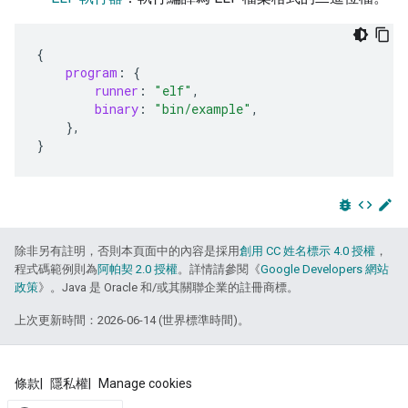
{
program
:
{
runner
:
"elf"
,
binary
:
"bin/example"
,
},
}
bug_report
code
edit
除非另有註明，否則本頁面中的內容是採用
創用 CC 姓名標示 4.0 授權
，
程式碼範例則為
阿帕契 2.0 授權
。詳情請參閱《
Google Developers 網站
政策
》。Java 是 Oracle 和/或其關聯企業的註冊商標。
上次更新時間：2026-06-14 (世界標準時間)。
條款
隱私權
Manage cookies