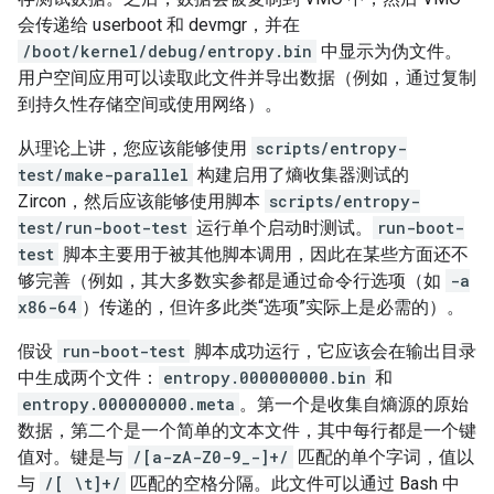
会传递给 userboot 和 devmgr，并在
/boot/kernel/debug/entropy.bin
中显示为伪文件。
用户空间应用可以读取此文件并导出数据（例如，通过复制
到持久性存储空间或使用网络）。
从理论上讲，您应该能够使用
scripts/entropy-
test/make-parallel
构建启用了熵收集器测试的
Zircon，然后应该能够使用脚本
scripts/entropy-
test/run-boot-test
运行单个启动时测试。
run-boot-
test
脚本主要用于被其他脚本调用，因此在某些方面还不
够完善（例如，其大多数实参都是通过命令行选项（如
-a
x86-64
）传递的，但许多此类“选项”实际上是必需的）。
假设
run-boot-test
脚本成功运行，它应该会在输出目录
中生成两个文件：
entropy.000000000.bin
和
entropy.000000000.meta
。第一个是收集自熵源的原始
数据，第二个是一个简单的文本文件，其中每行都是一个键
值对。键是与
/[a-zA-Z0-9_-]+/
匹配的单个字词，值以
与
/[ \t]+/
匹配的空格分隔。此文件可以通过 Bash 中