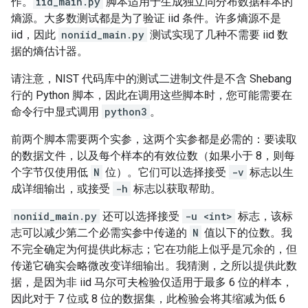
作。
iid_main.py
脚本适用于生成独立同分布数据样本的
熵源。大多数测试都是为了验证 iid 条件。许多熵源不是
iid，因此
noniid_main.py
测试实现了几种不需要 iid 数
据的熵估计器。
请注意，NIST 代码库中的测试二进制文件是不含 Shebang
行的 Python 脚本，因此在调用这些脚本时，您可能需要在
命令行中显式调用
python3
。
前两个脚本需要两个实参，这两个实参都是必需的：要读取
的数据文件，以及每个样本的有效位数（如果小于 8，则每
个字节仅使用低
N
位）。它们可以选择接受
-v
标志以生
成详细输出，或接受
-h
标志以获取帮助。
noniid_main.py
还可以选择接受
-u <int>
标志，该标
志可以减少第二个必需实参中传递的
N
值以下的位数。我
不完全确定为何提供此标志；它在功能上似乎是冗余的，但
传递它确实会略微改变详细输出。我猜测，之所以提供此数
据，是因为非 iid 马尔可夫检验仅适用于最多 6 位的样本，
因此对于 7 位或 8 位的数据集，此检验会将其缩减为低 6