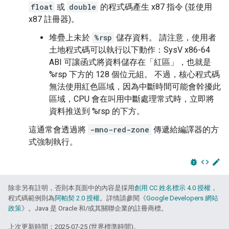
float
或
double
的程式碼產生 x87 指令 (並使用
x87 註冊器)。
堆疊上未於
%rsp
儲存資料。 請注意，使用者
土地程式碼可以執行以下動作：SysV x86-64
ABI 可讓函式將資料儲存在「紅區」，也就是
%rsp 下方的 128 個位元組。 不過，核心程式碼
無法使用紅色區域，因為中斷時間可能會幹擾此
區域，CPU 會在叫用中斷處理常式時，立即將
資料推送到 %rsp 的下方。
這通常會透過將
-mno-red-zone
傳遞給編譯器的方
式強制執行。
bug_report
code
edit
除非另有註明，否則本頁面中的內容是採用
創用 CC 姓名標示 4.0 授權
，
程式碼範例則為
阿帕契 2.0 授權
。詳情請參閱《
Google Developers 網站
政策
》。Java 是 Oracle 和/或其關聯企業的註冊商標。
上次更新時間：2025-07-25 (世界標準時間)。