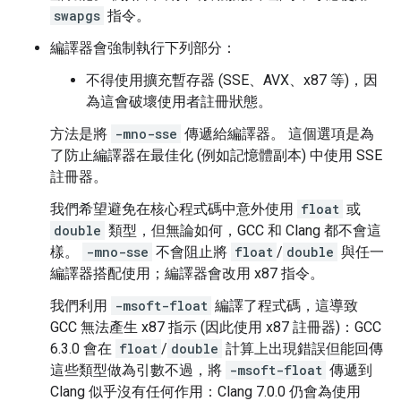
swapgs
指令。
編譯器會強制執行下列部分：
不得使用擴充暫存器 (SSE、AVX、x87 等)，因
為這會破壞使用者註冊狀態。
方法是將
-mno-sse
傳遞給編譯器。 這個選項是為
了防止編譯器在最佳化 (例如記憶體副本) 中使用 SSE
註冊器。
我們希望避免在核心程式碼中意外使用
float
或
double
類型，但無論如何，GCC 和 Clang 都不會這
樣。
-mno-sse
不會阻止將
float
/
double
與任一
編譯器搭配使用；編譯器會改用 x87 指令。
我們利用
-msoft-float
編譯了程式碼，這導致
GCC 無法產生 x87 指示 (因此使用 x87 註冊器)：GCC
6.3.0 會在
float
/
double
計算上出現錯誤但能回傳
這些類型做為引數不過，將
-msoft-float
傳遞到
Clang 似乎沒有任何作用：Clang 7.0.0 仍會為使用