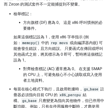
而 Zircon 的測試套件不一定能捕捉到不變量。
檢舉標記：
方向旗標 (DF) 應為 0。 這是 x86 呼叫慣例的必
要條件。
如果這個標記設為 1，使用 x86 字串指示 (例
如：
memcpy()
中的
rep movs
或由編譯器內嵌) 可
能會發生錯誤，且方向錯誤。 只要函式在傳回或呼叫
其他函式之前，將其標示為 0 即可，暫時將這個標記
設為 1。
對齊檢查標記 (AC) 通常應為 0。 在支援 SMAP
的 CPU 上，可避免核心不小心讀取或寫入使用
者土地資料。
每當在核心模式下執行，且啟用乾擾時，
gs_base
註
冊器必須指向目前 CPU 的
x86_percpu
結
構。
gs_base
只應變更為指向其他物件，但已停用中
斷功能。 例如，只有在停用服務中斷時，才應使用