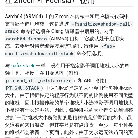
在 Zircon 和 Fuchsia 中使用
Aarch64 (ARM64) 上的 Zircon 在内核中和用户模式代码中
支持影子调用堆栈。这是通过
-fsanitize=shadow-call-
stack
命令行选项在 Clang 编译器中启用的。对于
aarch64-fuchsia
(ARM64) 目标，它默认处于启用状
态。若要针对特定编译停用该功能，请使用
-fno-
sanitize=shadow-call-stack
命令行选项。
与
safe-stack
一样，没有用于指定影子调用堆栈大小的单
独工具。相反，在旧版 API（例如
pthread_attr_setstacksize
）和 ABI（例如
PT_GNU_STACK
）中为“堆栈”指定的大小会用作
每种堆栈的
大小。由于根据特定的程序行为以不同的比例使用不同类型
的堆栈，因此根据传统的单个堆栈大小选择影子调用堆栈大
小是没有什么好办法。因此，每种堆栈的大小都会达到调整
后的“一元”堆栈大小所预期的最糟糕情况所需要的大小。虽
然这看起来很浪费，但其实只是有点浪费：至少，每个种类
的堆栈都会浪费一个页面，此外，由于为永远无法访问的页