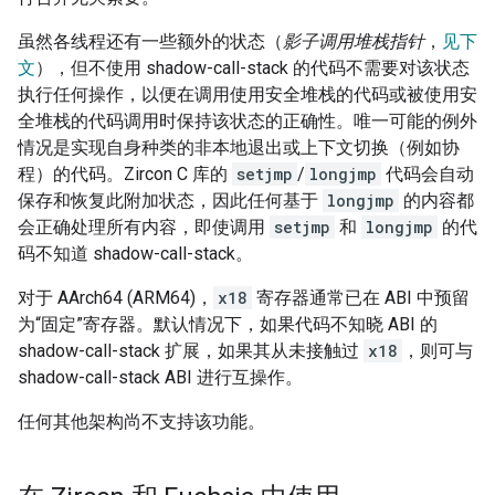
虽然各线程还有一些额外的状态（
影子调用堆栈指针
，
见下
文
），但不使用 shadow-call-stack 的代码不需要对该状态
执行任何操作，以便在调用使用安全堆栈的代码或被使用安
全堆栈的代码调用时保持该状态的正确性。唯一可能的例外
情况是实现自身种类的非本地退出或上下文切换（例如协
程）的代码。Zircon C 库的
setjmp
/
longjmp
代码会自动
保存和恢复此附加状态，因此任何基于
longjmp
的内容都
会正确处理所有内容，即使调用
setjmp
和
longjmp
的代
码不知道 shadow-call-stack。
对于 AArch64 (ARM64)，
x18
寄存器通常已在 ABI 中预留
为“固定”寄存器。默认情况下，如果代码不知晓 ABI 的
shadow-call-stack 扩展，如果其从未接触过
x18
，则可与
shadow-call-stack ABI 进行互操作。
任何其他架构尚不支持该功能。