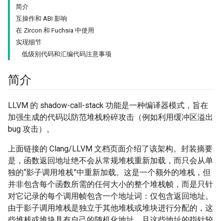
简介
互操作和 ABI 影响
在 Zircon 和 Fuchsia 中使用
实现细节
低级别代码和汇编代码注意事项
简介
LLVM 的 shadow-call-stack 功能是一种编译器模式，旨在
加强生成的代码以防范堆栈粉碎攻击（例如利用缓冲区溢出
bug 攻击）。
上面链接的 Clang/LLVM 文档页面介绍了该架构。封装摘要
是，函数返回地址绝不会从常规堆栈重新加载，而只会从单
独的“影子调用堆栈”中重新加载。这是一个额外的堆栈，但
并非包含每个函数所需的任何大小的整个堆栈帧，而是只针
对它记录的每个调用帧包含一个地址词：仅包含返回地址。
由于影子调用堆栈是独立于其他堆栈或堆块进行分配的，这
些堆栈或堆块具有自己的随机化地址，且这些地址的指针较