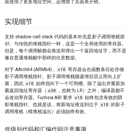
面使用了更多地址空间，还增加了页面表开销。
实现细节
支持 shadow-call-stack 代码的基本补充是
影子调用堆栈指
针
。与传统的堆栈指针一样，这是一个全局使用的寄存器。
但是，每个调用帧都会推送和弹出一个返回地址字，而不是
像在普通堆栈帧中那样的任意数据。
对于 AArch64 (ARM64)，
x18
寄存器会在函数条目处存储
影子调用堆栈指针。影子调用堆栈随递增后语义而向上扩
展，因此
x18
始终指向下一个可用槽。除了溢出并重新加
载返回地址寄存器（
x30
，也称为 LR）之外，编译器都不
会改动寄存器。Fuchsia ABI 要求
x18
始终包含有效的阴
影堆栈指针。也就是说，将新地址推送到位于
x18
的影子
调用堆栈（模堆栈溢出）必须始终有效。
低级别代码和汇编代码注意事项