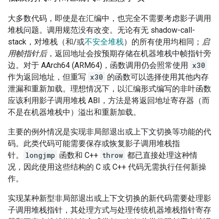
大多数代码，即使是在汇编中，也完全不需要考虑影子调用
堆栈问题。调用规范没有改变。无论有无 shadow-call-
stack，对堆栈（和/或
不安全堆栈
）的所有使用均相同；
启
用帧指针后
，返回地址会按预期存储在机器堆栈中帧指针旁
边。对于 AArch64 (ARM64)，函数调用仍会照常使用
x30
作为返回地址，但重写
x30
的函数可以选择使用其他内存
泄漏和重新加载。理想情况下，以汇编形式编写的非叶函数
应该利用影子调用堆栈 ABI，方法是将返回地址寄存器（而
不是在机器堆栈中）溢出和重新加载。
主要的例外情况是实现非局部退出或上下文切换等功能的代
码。此类代码可能需要保存或恢复影子调用堆栈指
针。
longjmp
函数和 C++
throw
都已直接处理这种情
况，因此使用这些结构的 C 或 C++ 代码无需执行任何新操
作。
实现某种新型非局部退出或上下文切换的新代码需要处理影
子调用堆栈指针，其处理方式与处理传统机器堆栈指针寄存