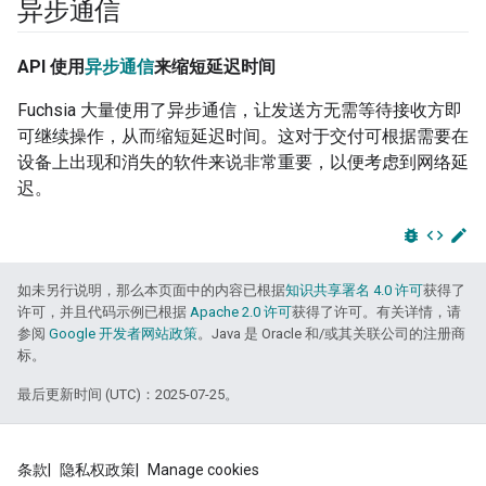
异步通信
API 使用
异步通信
来缩短延迟时间
Fuchsia 大量使用了异步通信，让发送方无需等待接收方即
可继续操作，从而缩短延迟时间。这对于交付可根据需要在
设备上出现和消失的软件来说非常重要，以便考虑到网络延
迟。
bug_report
code
edit
如未另行说明，那么本页面中的内容已根据
知识共享署名 4.0 许可
获得了
许可，并且代码示例已根据
Apache 2.0 许可
获得了许可。有关详情，请
参阅
Google 开发者网站政策
。Java 是 Oracle 和/或其关联公司的注册商
标。
最后更新时间 (UTC)：2025-07-25。
条款
隐私权政策
Manage cookies