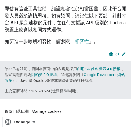
即使有這些工具協助，維護相容性仍相當困難，因此平台開
發人員必須謹慎思考。如有疑問，請記住以下要點：針對特
定 API 級別建構的元件，在任何支援該 API 級別的 Fuchsia
裝置上應會以相同方式運作。
如要進一步瞭解相容性，請參閱「
相容性
」。
bug_report
code
edit
除非另有註明，否則本頁面中的內容是採用
創用 CC 姓名標示 4.0 授權
，
程式碼範例則為
阿帕契 2.0 授權
。詳情請參閱《
Google Developers 網站
政策
》。Java 是 Oracle 和/或其關聯企業的註冊商標。
上次更新時間：2025-07-24 (世界標準時間)。
條款
隱私權
Manage cookies