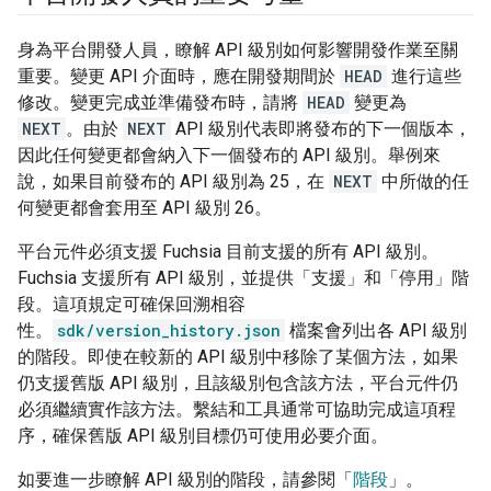
身為平台開發人員，瞭解 API 級別如何影響開發作業至關
重要。變更 API 介面時，應在開發期間於
HEAD
進行這些
修改。變更完成並準備發布時，請將
HEAD
變更為
NEXT
。由於
NEXT
API 級別代表即將發布的下一個版本，
因此任何變更都會納入下一個發布的 API 級別。舉例來
說，如果目前發布的 API 級別為 25，在
NEXT
中所做的任
何變更都會套用至 API 級別 26。
平台元件必須支援 Fuchsia 目前支援的所有 API 級別。
Fuchsia 支援所有 API 級別，並提供「支援」和「停用」階
段。這項規定可確保回溯相容
性。
sdk/version_history.json
檔案會列出各 API 級別
的階段。即使在較新的 API 級別中移除了某個方法，如果
仍支援舊版 API 級別，且該級別包含該方法，平台元件仍
必須繼續實作該方法。繫結和工具通常可協助完成這項程
序，確保舊版 API 級別目標仍可使用必要介面。
如要進一步瞭解 API 級別的階段，請參閱「
階段
」。