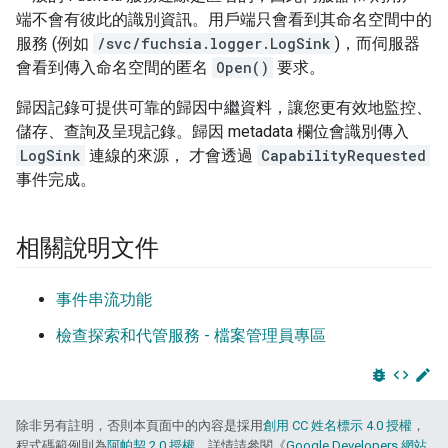
端不會有彼此的識別資訊。用戶端只會看到其命名空間中的
服務 (例如
/svc/fuchsia.logger.LogSink
)，而伺服器
會看到傳入命名空間的匿名
Open()
要求。
歸因記錄可提供可靠的歸因中繼資料，讓您更有效地監控、
儲存、查詢及呈現記錄。歸因 metadata 欄位會識別傳入
LogSink
連線的來源， 才會透過
CapabilityRequested
事件完成。
相關說明文件
事件串流功能
檢查探索和代管服務 - 檔案管理員專區
bug_report
code
edit
除非另有註明，否則本頁面中的內容是採用
創用 CC 姓名標示 4.0 授權
，
程式碼範例則為
阿帕契 2.0 授權
。詳情請參閱《
Google Developers 網站