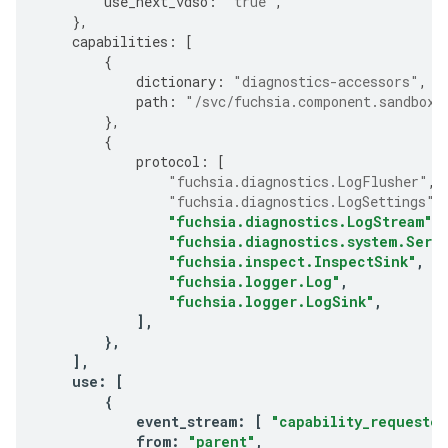
use_next_vdso
:
"true"
,
},
capabilities
:
[
{
dictionary
:
"diagnostics-accessors"
,
path
:
"/svc/fuchsia.component.sandbox.
},
{
protocol
:
[
"fuchsia.diagnostics.LogFlusher"
,
"fuchsia.diagnostics.LogSettings"
,
"fuchsia.diagnostics.LogStream"
,
"fuchsia.diagnostics.system.Seri
"fuchsia.inspect.InspectSink"
,
"fuchsia.logger.Log"
,
"fuchsia.logger.LogSink"
,
],
},
],
use
:
[
{
event_stream
:
[
"capability_requested
from
:
"parent"
,