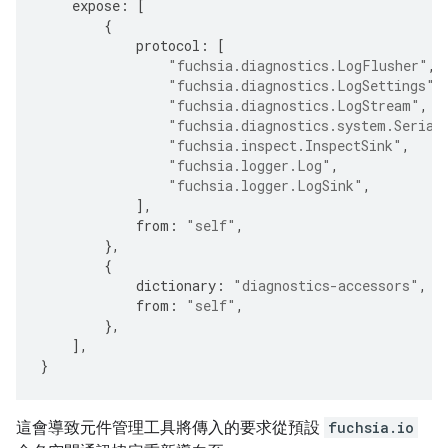
expose
:
[
{
protocol
:
[
"fuchsia.diagnostics.LogFlusher"
,
"fuchsia.diagnostics.LogSettings"
,
"fuchsia.diagnostics.LogStream"
,
"fuchsia.diagnostics.system.Serial
"fuchsia.inspect.InspectSink"
,
"fuchsia.logger.Log"
,
"fuchsia.logger.LogSink"
,
],
from
:
"self"
,
},
{
dictionary
:
"diagnostics-accessors"
,
from
:
"self"
,
},
],
}
這會導致元件管理工具將傳入的要求從預設
fuchsia.io