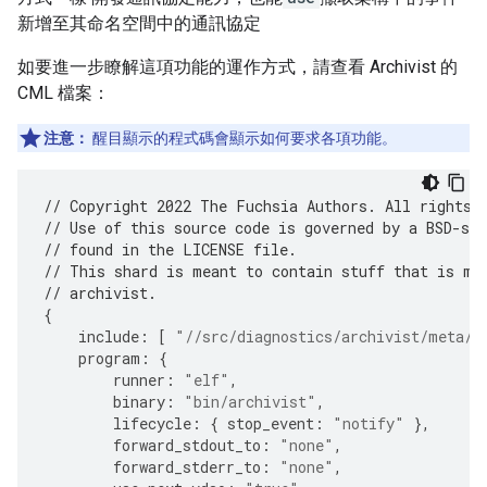
新增至其命名空間中的通訊協定
如要進一步瞭解這項功能的運作方式，請查看 Archivist 的
CML 檔案：
注意：
醒目顯示的程式碼會顯示如何要求各項功能。
// Copyright 2022 The Fuchsia Authors. All rights 
// Use of this source code is governed by a BSD-sty
// found in the LICENSE file.
// This shard is meant to contain stuff that is me
// archivist.
{
include
:
[
"//src/diagnostics/archivist/meta/c
program
:
{
runner
:
"elf"
,
binary
:
"bin/archivist"
,
lifecycle
:
{
stop_event
:
"notify"
},
forward_stdout_to
:
"none"
,
forward_stderr_to
:
"none"
,