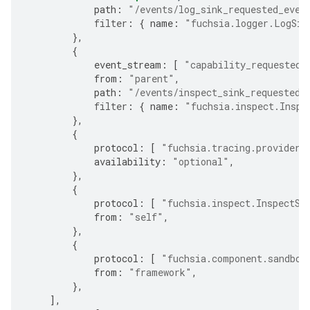
path
:
"/events/log_sink_requested_even
filter
:
{
name
:
"fuchsia.logger.LogSin
},
{
event_stream
:
[
"capability_requested"
from
:
"parent"
,
path
:
"/events/inspect_sink_requested_
filter
:
{
name
:
"fuchsia.inspect.Inspe
},
{
protocol
:
[
"fuchsia.tracing.provider.
availability
:
"optional"
,
},
{
protocol
:
[
"fuchsia.inspect.InspectSi
from
:
"self"
,
},
{
protocol
:
[
"fuchsia.component.sandbox
from
:
"framework"
,
},
],