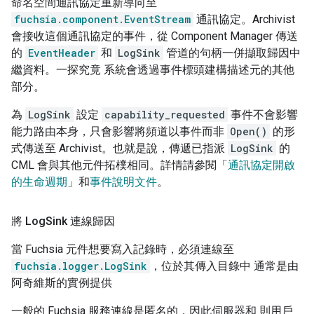
命名空間通訊協定重新導向至
fuchsia.component.EventStream
通訊協定。Archivist
會接收這個通訊協定的事件，從 Component Manager 傳送
的
EventHeader
和
LogSink
管道的句柄一併擷取歸因中
繼資料。一探究竟 系統會透過事件標頭建構描述元的其他
部分。
為
LogSink
設定
capability_requested
事件不會影響
能力路由本身，只會影響將頻道以事件而非
Open()
的形
式傳送至 Archivist。也就是說，傳遞已指派
LogSink
的
CML 會與其他元件拓樸相同。詳情請參閱「
通訊協定開啟
的生命週期
」和
事件說明文件
。
將 Log
Sink 連線歸因
當 Fuchsia 元件想要寫入記錄時，必須連線至
fuchsia.logger.LogSink
，位於其傳入目錄中 通常是由
阿奇維斯的實例提供
一般的 Fuchsia 服務連線是匿名的，因此伺服器和 則用戶