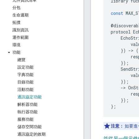
元件資訊清單
library
fuc
分包
const
MAX_S
生命週期
拓撲
@
discoverab
識別資訊
protocol
Ec
運作範圍
EchoStr
val
環境
})
-
>
(
功能
res
總覽
});
設定功能
SendStr
字典功能
val
});
目錄功能
-
>
OnSt
活動功能
res
通訊協定功能
});
解析器功能
};
執行器功能
服務功能
注意：
如要進一
儲存空間功能
通訊協定的效期
並從另一個元