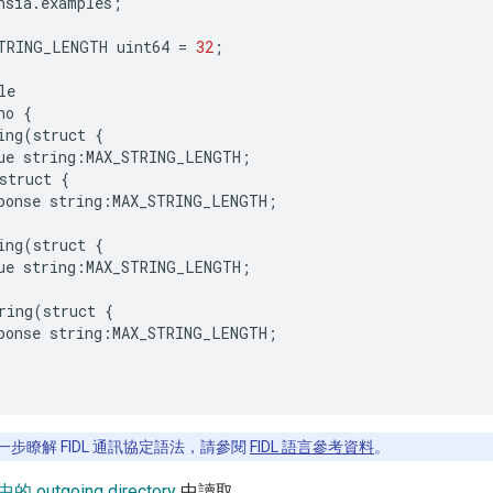
hsia
.
examples
;
TRING_LENGTH
uint64
=
32
;
le
ho
{
ing
(
struct
{
ue
string
:
MAX_STRING_LENGTH
;
struct
{
ponse
string
:
MAX_STRING_LENGTH
;
ing
(
struct
{
ue
string
:
MAX_STRING_LENGTH
;
ring
(
struct
{
ponse
string
:
MAX_STRING_LENGTH
;
步瞭解 FIDL 通訊協定語法，請參閱
FIDL 語言參考資料
。
件中的
outgoing directory
中讀取。