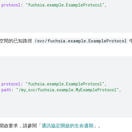
protocol
:
"fuchsia.example.ExampleProtocol"
,
空間的已知路徑
/svc/fuchsia.example.ExampleProtocol
protocol
:
"fuchsia.example.ExampleProtocol"
,
path
:
"/my_svc/fuchsia.example.MyExampleProtocol"
,
開啟要求，請參閱「
通訊協定開啟的生命週期
」。