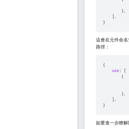
},
],
}
這會在元件命名
路徑：
{
use
:
[
{
},
],
}
如要進一步瞭解