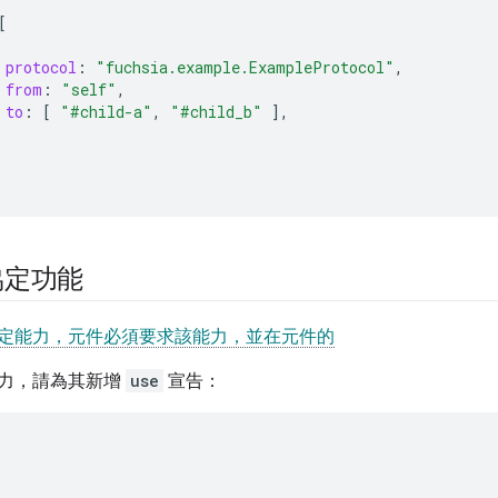
[
protocol
:
"fuchsia.example.ExampleProtocol"
,
from
:
"self"
,
to
:
[
"#child-a"
,
"#child_b"
],
協定功能
定能力，元件必須要求該能力，並在元件的
力，請為其新增
use
宣告：