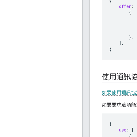
{
offer
:
{
},
],
}
使用通訊
如要使用通訊協
如要要求這項能
{
use
:
[
{