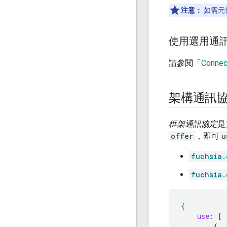
注意：
如需元
使用選用通
請參閱「
Conn
架構通訊
框架通訊協定
是
offer
，即可
u
fuchsia.
fuchsia.
{
use
:
[
{