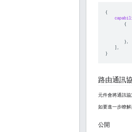
{
capabil
{
},
],
}
路由通訊
元件會將通訊協
如要進一步瞭解
公開