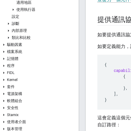
適用地區
使用執行器
設定
提供通訊
診斷
內部原理
如要提供通訊協
類比和比較
驅動因素
如要定義能力，
檔案系統
記憶體
{
程序
capabil
FIDL
{
Kernel
套件
},
],
電源架構
}
軟體組合
安全性
Starnix
這會定義這個元
使用者介面
自訂路徑：
版本管理