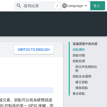
/
登入
這個頁面中的內容
。
節點屬性
節點功能
節點拓撲
與元件拓撲的比
較
節點生命週期
建立節點
移除節點
複合節點
成元素。節點可以視為硬體或虛
 控制器的單一 GPIO 接腳，而