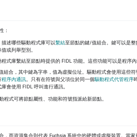
性：
：描述哪些驅動程式庫可以
繫結
至節點的鍵/值組合。鍵可以是
林值或列舉型別。
動程式庫繫結至節點時提供的 FIDL 功能。這些功能可以是程序
/值組合，其中鍵為字串，值為虛擬位址。驅動程式會使用這些符
行
程序內通訊
。只有在符號與父項位於同一個
驅動程式代管程序
庫會使用 FIDL 呼叫進行通訊。
動程式可將節點屬性、功能和符號指派給新節點。
合，而資源集合則代表 Fuchsia 系統中的硬體或虛擬裝置。