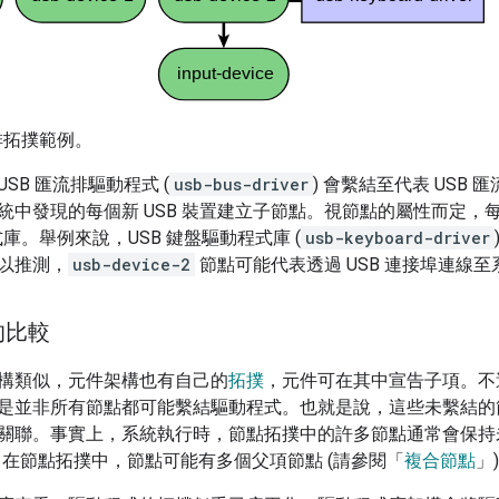
流排拓撲範例。
SB 匯流排驅動程式 (
usb-bus-driver
) 會繫結至代表 USB 匯
統中發現的每個新 USB 裝置建立子節點。視節點的屬性而定，每
程式庫。舉例來說，USB 鍵盤驅動程式庫 (
usb-keyboard-driver
以推測，
usb-device-2
節點可能代表透過 USB 連接埠連線
的比較
構類似，元件架構也有自己的
拓撲
，元件可在其中宣告子項。不
是並非所有節點都可能繫結驅動程式。也就是說，這些未繫結的
關聯。事實上，系統執行時，節點拓撲中的許多節點通常會保持未
，在節點拓撲中，節點可能有多個父項節點 (請參閱「
複合節點
」