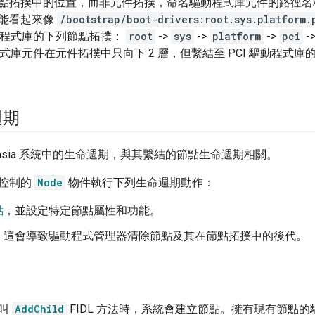
點拓撲中的位置，而非元件拓撲，命名驅動程式庫元件的路徑名稱
能看起來像
/bootstrap/boot-drivers:root.sys.platform.
驅動程式庫的下列節點拓撲：
root
->
sys
->
platform
->
pci
-
動程式庫元件在元件拓撲中只向下 2 層，但繫結至 PCI 驅動程式庫的
週期
chsia 系統中的生命週期，與其繫結的節點生命週期相關。
控制的
Node
物件執行下列生命週期動作：
點
，並設定特定節點屬性和功能。
，這會導致驅動程式管理器清除節點及其在節點拓撲中的後代。
呼叫
AddChild
FIDL 方法時，系統會建立節點。擁有現有節點