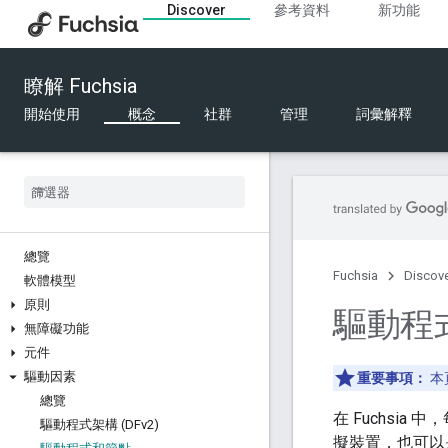
Discover
參考資料
新功能
瞭解 Fuchsia
開始使用
概念
社群
管理
詞彙解釋
總覽
Fuchsia
Discov
軟體模型
原則
驅動程
無障礙功能
元件
驅動因素
重要事項：
本
總覽
在 Fuchsi
驅動程式架構 (DFv2)
擬裝置，也可以是