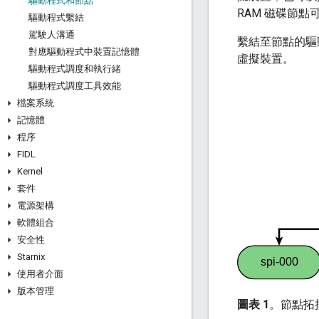
驅動程式和節點
RAM 磁碟節
驅動程式繫結
駕駛人溝通
繫結至節點的驅
對應驅動程式中裝置記憶體
虛擬裝置。
驅動程式調度和執行緒
驅動程式調度工具效能
檔案系統
記憶體
程序
FIDL
Kernel
套件
電源架構
軟體組合
安全性
Starnix
使用者介面
版本管理
圖表 1
。節點拓