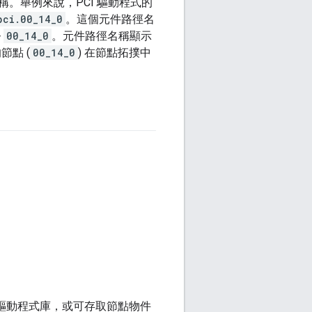
。舉例來說，PCI 驅動程式的
pci.00_14_0
。這個元件路徑名
>
00_14_0
。元件路徑名稱顯示
節點 (
00_14_0
) 在節點拓撲中
的驅動程式庫，或可存取節點物件