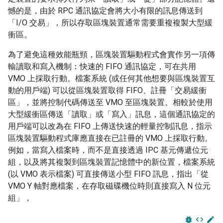
憾的是，由於 RPC 通訊協定會將大小有限的訊息傳送到
「I/O 交易」，所以存取區塊裝置通常需要重複複製大型緩
衝區。
為了避免這種效能瓶頸，區塊裝置驅動程式會實作另一項傳
輸讀取和寫入機制：快速的 FIFO 通訊協定，可在共用
VMO 上採取行動。檔案系統 (或任何其他想要與區塊裝置互
動的用戶端) 可以從區塊裝置取得 FIFO、註冊「交易緩衝
區」，並將控制代碼傳送至 VMO 至區塊裝置。相較於使用
大型緩衝區傳送「讀取」或「寫入」訊息，這個通訊協定的
用戶端可以改為在 FIFO 上傳送快速的輕量控制訊息，指示
區塊裝置驅動程式庫應直接在已註冊的 VMO 上採取行動。
例如，當寫入檔案時，而不是直接透過 IPC 基元傳遞位元
組，以及將其複製到區塊裝置記憶體中的新位置，檔案系統
(以 VMO 表示檔案) 可直接傳送小型 FIFO 訊息，指出「從
VMO Y 軸對應檔案，在存取磁碟機位時則直接寫入 N 位元
組」，
bug_report
code
edit