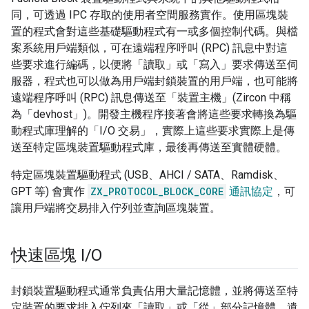
同，可透過 IPC 存取的使用者空間服務實作。使用區塊裝
置的程式會對這些基礎驅動程式有一或多個控制代碼。與檔
案系統用戶端類似，可在遠端程序呼叫 (RPC) 訊息中對這
些要求進行編碼，以便將「讀取」或「寫入」要求傳送至伺
服器，程式也可以做為用戶端封鎖裝置的用戶端，也可能將
遠端程序呼叫 (RPC) 訊息傳送至「裝置主機」(Zircon 中稱
為「devhost」)。開發主機程序接著會將這些要求轉換為驅
動程式庫理解的「I/O 交易」，實際上這些要求實際上是傳
送至特定區塊裝置驅動程式庫，最後再傳送至實體硬體。
特定區塊裝置驅動程式 (USB、AHCI / SATA、Ramdisk、
GPT 等) 會實作
ZX_PROTOCOL_BLOCK_CORE
通訊協定
，可
讓用戶端將交易排入佇列並查詢區塊裝置。
快速區塊 I
/
O
封鎖裝置驅動程式通常負責佔用大量記憶體，並將傳送至特
定裝置的要求排入佇列來「讀取」或「從」部分記憶體。遺