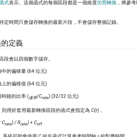
函式
表示。這個函式的每個區段都是一個維度
仿照轉換
，將參考
特定時間只會儲存轉換的最新片段，不會儲存整個記錄。
轉換的定義
區段會以四個數字儲存。
軸中的偏移量
(64 位元)
軸上的偏移值
(64 位元)
時鐘的比率 (
/
C
) (32/32 位元)
速率
rate
，則用於套用最新轉換區段的函式會指定為
C(r)
，
* C
) / R
) + C
rate
rate
off
，系統可能會使用
C
的反函式計算參考時間軸
r
的對應時間。