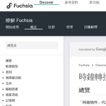
Discover
參考資料
新功能
瞭解 Fuchsia
開始使用
概念
社群
管理
詞彙解釋
總覽
Fuchsia
Discov
軟體模型
原則
時鐘轉
無障礙功能
元件
總覽
驅動因素
檔案系統
記憶體
「時鐘物件」
代