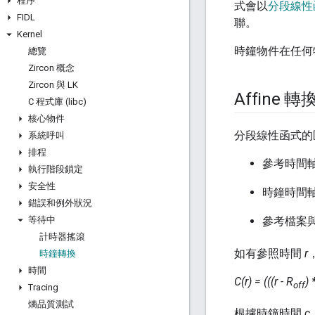
程序
式會以
分段線性
FIDL
聯。
Kernel
時鐘物件在任何
總覽
Zircon 概念
Zircon 與 LK
Affine 
C 程式庫 (libc)
核心物件
分段線性函式的
系統呼叫
排程
參考時間
執行階段鎖定
安全性
時鐘時間
錯誤和例外狀況
等待中
參考檔案與
計時器搖滾
如有參照時間
r
時鐘轉換
時間
C(r) = (((r - R
) 
off
Tracing
熵品質測試
根據時鐘時間
c