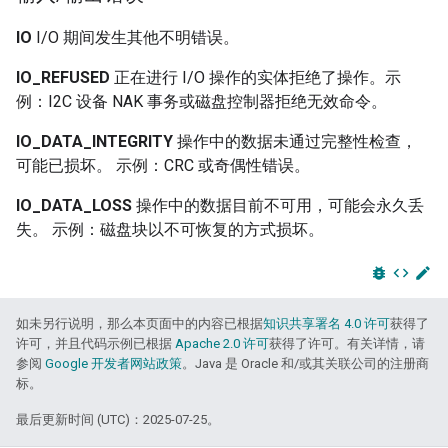
IO
I/O 期间发生其他不明错误。
IO_REFUSED
正在进行 I/O 操作的实体拒绝了操作。示
例：I2C 设备 NAK 事务或磁盘控制器拒绝无效命令。
IO_DATA_INTEGRITY
操作中的数据未通过完整性检查，
可能已损坏。 示例：CRC 或奇偶性错误。
IO_DATA_LOSS
操作中的数据目前不可用，可能会永久丢
失。 示例：磁盘块以不可恢复的方式损坏。
bug_report
code
edit
如未另行说明，那么本页面中的内容已根据
知识共享署名 4.0 许可
获得了
许可，并且代码示例已根据
Apache 2.0 许可
获得了许可。有关详情，请
参阅
Google 开发者网站政策
。Java 是 Oracle 和/或其关联公司的注册商
标。
最后更新时间 (UTC)：2025-07-25。