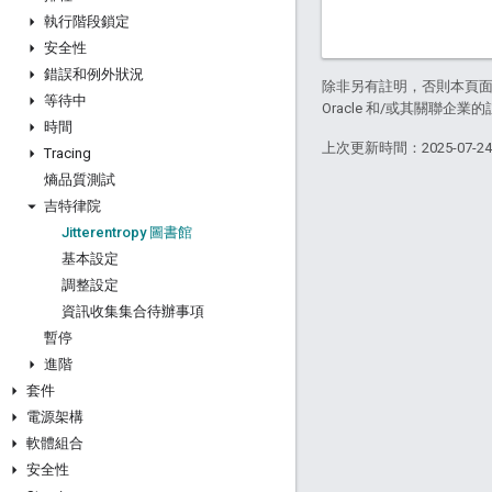
執行階段鎖定
安全性
錯誤和例外狀況
除非另有註明，否則本頁
等待中
Oracle 和/或其關聯企業
時間
上次更新時間：2025-07-2
Tracing
熵品質測試
吉特律院
Jitterentropy 圖書館
基本設定
調整設定
資訊收集集合待辦事項
暫停
進階
套件
電源架構
軟體組合
安全性