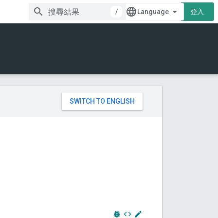
/
登入
。
bug_report
code
edit