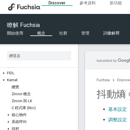
Discover
參考資料
新功能
總覽
軟體模型
瞭解 Fuchsia
原則
無障礙功能
開始使用
概念
社群
管理
詞彙解釋
元件
驅動因素
檔案系統
記憶體
程序
FIDL
Kernel
Fuchsia
Discov
總覽
抖動熵
Zircon 概念
Zircon 與 LK
C 程式庫 (libc)
基本設定
核心物件
調整設定
系統呼叫
排程